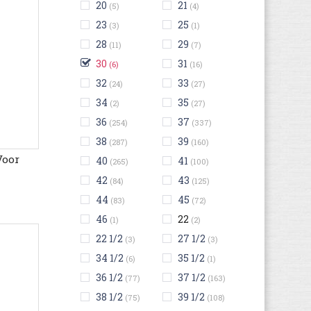
20
21
(5)
(4)
23
25
(3)
(1)
28
29
(11)
(7)
30
31
(6)
(16)
32
33
(24)
(27)
34
35
(2)
(27)
36
37
(254)
(337)
38
39
(287)
(160)
Voor
40
41
(265)
(100)
42
43
(84)
(125)
44
45
(83)
(72)
46
22
(1)
(2)
22 1/2
27 1/2
(3)
(3)
34 1/2
35 1/2
(6)
(1)
36 1/2
37 1/2
(77)
(163)
38 1/2
39 1/2
(75)
(108)