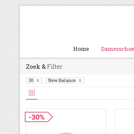
Home
Damesscho
Zoek &
Filter
30
New Balance
-30%