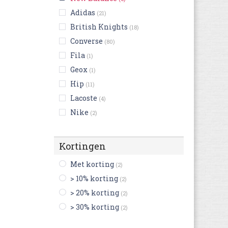
Adidas
(21)
British Knights
(18)
Converse
(80)
Fila
(1)
Geox
(1)
Hip
(11)
Lacoste
(4)
Nike
(2)
Puma
(33)
Reebok
(9)
Kortingen
Shoesme
(64)
Met korting
(2)
Skechers
(15)
> 10% korting
(2)
Vans
(9)
> 20% korting
(2)
victoria
(24)
> 30% korting
(2)
Adidas Performance
(7)
Birkenstock
(2)