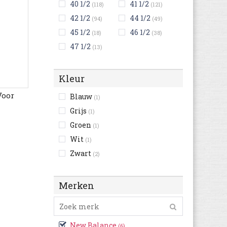
40 1/2
41 1/2
(118)
(121)
42 1/2
44 1/2
(94)
(49)
45 1/2
46 1/2
(18)
(38)
47 1/2
(13)
Kleur
Voor
Blauw
(1)
Grijs
(1)
Groen
(1)
Wit
(1)
Zwart
(2)
Merken
New Balance
(6)