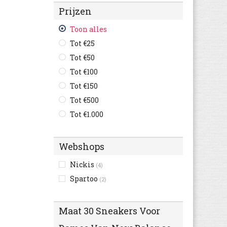
Prijzen
Bullboxer
(2)
Burberry
(1)
Toon alles
Champion
(5)
Tot €25
Clic!
(1)
Tot €50
Diadora
(1)
Tot €100
Disney
(4)
Tot €150
Garvalin
(2)
Tot €500
Kawasaki
(6)
Tot €1.000
Kipling
(1)
Nubikk
(5)
Webshops
Pablosky
(1)
Nickis
(4)
Pinocchio
(7)
Spartoo
(2)
Ralph Lauren
(2)
Red Rag
(1)
Maat 30 Sneakers Voor
Replay
(3)
Tommy Hilfiger
(3)