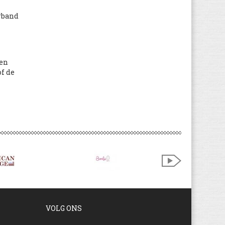
erband
ten
of de
VOLG ONS