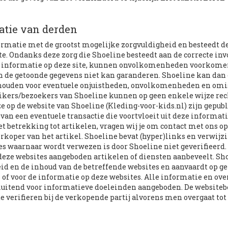
atie van derden
ormatie met de grootst mogelijke zorgvuldigheid en besteedt de
e. Ondanks deze zorg die Shoeline besteedt aan de correcte inv
re informatie op deze site, kunnen onvolkomenheden voorkome
an de getoonde gegevens niet kan garanderen. Shoeline kan dan
ehouden voor eventuele onjuistheden, onvolkomenheden en omi
uikers/bezoekers van Shoeline kunnen op geen enkele wijze re
e op de website van Shoeline (Kleding-voor-kids.nl) zijn gepubl
an een eventuele transactie die voortvloeit uit deze informati
t betrekking tot artikelen, vragen wij je om contact met ons op
koper van het artikel. Shoeline bevat (hyper)links en verwijz
es waarnaar wordt verwezen is door Shoeline niet geverifieerd.
 deze websites aangeboden artikelen of diensten aanbeveelt. Sh
eid en de inhoud van de betreffende websites en aanvaardt op g
of voor de informatie op deze websites. Alle informatie en ove
luitend voor informatieve doeleinden aangeboden. De website
 te verifieren bij de verkopende partij alvorens men overgaat tot