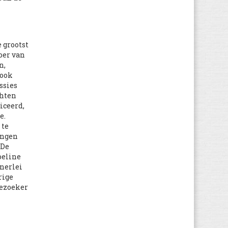
 grootst
oer van
n,
 ook
ssies
chten
iceerd,
e.
 te
ingen
 De
oeline
enerlei
rige
bezoeker