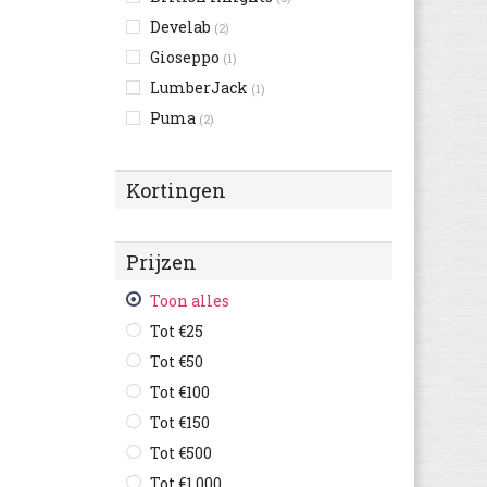
Develab
(2)
Gioseppo
(1)
LumberJack
(1)
Puma
(2)
Reebok
(1)
Shoesme
(15)
Kortingen
Vans
(5)
victoria
(2)
Prijzen
Toon alles
Tot €25
Tot €50
Tot €100
Tot €150
Tot €500
Tot €1.000