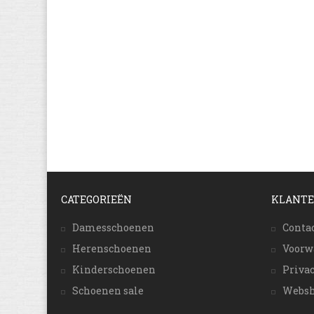
CATEGORIEËN
KLANTE
Damesschoenen
Conta
Herenschoenen
Voorw
Kinderschoenen
Priva
Schoenen sale
Websh