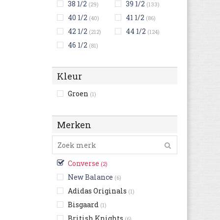
38 1/2
39 1/2
(29)
(133)
40 1/2
41 1/2
(40)
(86)
42 1/2
44 1/2
(212)
(124)
46 1/2
(81)
Kleur
Groen
(1)
Merken
Converse
(2)
New Balance
(6)
Adidas Originals
(1)
Bisgaard
(1)
British Knights
(6)