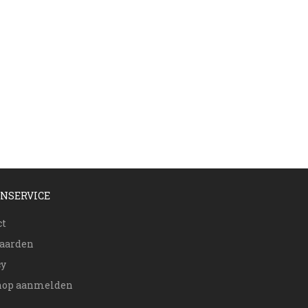
NSERVICE
ct
aarden
cy
op aanmelden