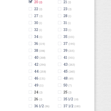
20
21
(2)
(2)
22
23
(2)
(2)
27
28
(2)
(1)
30
31
(1)
(1)
32
33
(1)
(1)
34
35
(1)
(101)
36
37
(119)
(195)
38
39
(184)
(215)
40
41
(268)
(301)
42
43
(296)
(263)
44
45
(258)
(245)
46
48
(131)
(49)
49
50
(11)
(7)
24
25
(2)
(2)
26
35 1/2
(2)
(18)
36 1/2
37 1/2
(86)
(180)