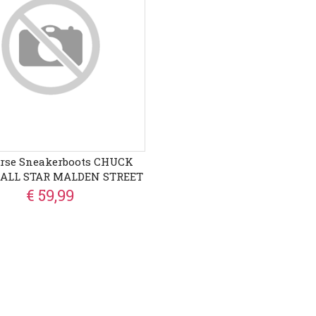
rse Sneakerboots CHUCK
 ALL STAR MALDEN STREET
nterschoenen, Veterboots,
€ 59,99
ker, Waterdicht, Gevoerd