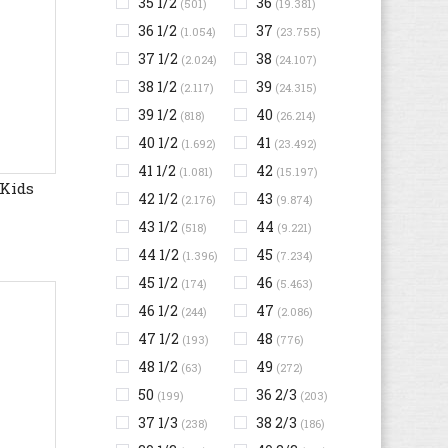
35 1/2
36
(501)
(19.381)
36 1/2
37
(1.054)
(23.755)
37 1/2
38
(2.024)
(24.107)
38 1/2
39
(2.117)
(24.315)
39 1/2
40
(818)
(26.214)
40 1/2
41
(1.692)
(23.492)
41 1/2
42
(1.081)
(15.197)
 Kids
42 1/2
43
(2.176)
(9.874)
43 1/2
44
(518)
(9.221)
44 1/2
45
(1.396)
(7.234)
45 1/2
46
(174)
(5.463)
46 1/2
47
(244)
(2.086)
47 1/2
48
(193)
(776)
48 1/2
49
(63)
(272)
50
36 2/3
(199)
(203)
37 1/3
38 2/3
(238)
(186)