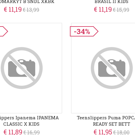
DMARKYT B SNDL XKBK
BRASIL II KIDS
€ 11,19
€ 11,19
€ 13,99
€ 15,99
-34%
lippers Ipanema IPANEMA
Teenslippers Puma POPC
CLASSIC X KIDS
READY SET BETT
€ 11,89
€ 11,95
€ 16,99
€ 18,00