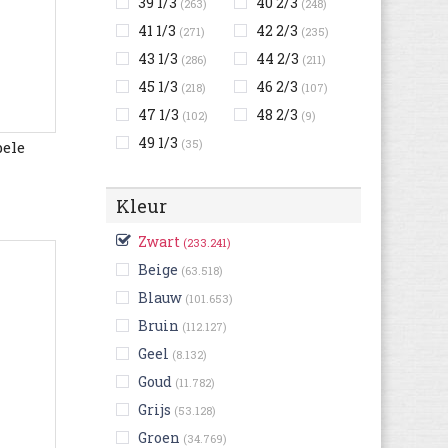
39 1/3
40 2/3
(263)
(248)
41 1/3
42 2/3
(271)
(235)
43 1/3
44 2/3
(286)
(211)
45 1/3
46 2/3
(218)
(107)
47 1/3
48 2/3
(102)
(9)
49 1/3
(35)
bele
Kleur
Zwart
(233.241)
Beige
(63.518)
Blauw
(101.653)
Bruin
(112.127)
Geel
(8.132)
Goud
(11.782)
Grijs
(53.128)
Groen
(34.769)