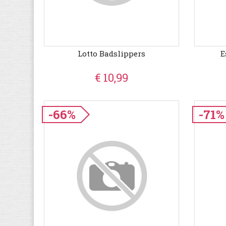
Lotto Badslippers
E
€ 10,99
-66%
-71%