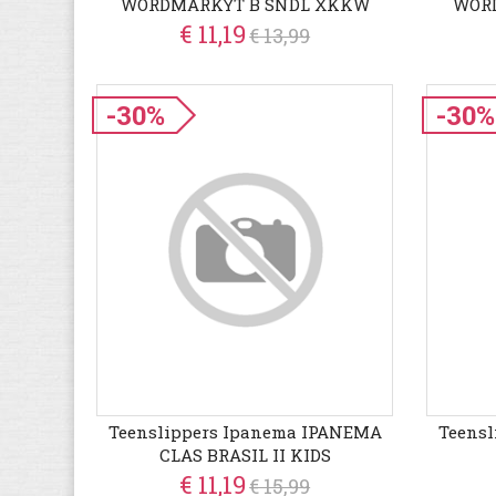
WORDMARKYT B SNDL XKKW
WOR
€ 11,19
€ 13,99
-30%
-30%
Teenslippers Ipanema IPANEMA
Teens
CLAS BRASIL II KIDS
€ 11,19
€ 15,99