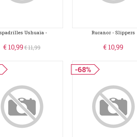
spadrilles Ushuaïa -
Rucanor - Slippers
€ 10,99
€ 10,99
€ 11,99
-68%