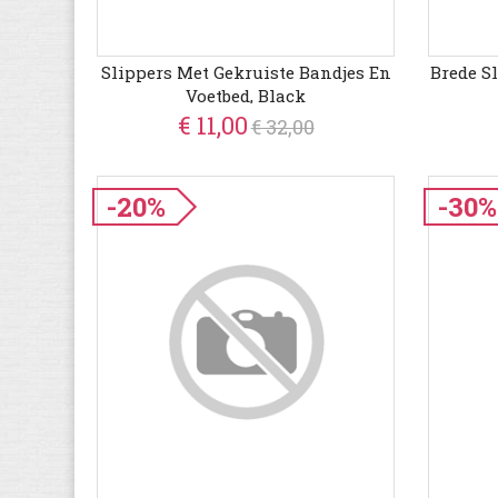
Slippers Met Gekruiste Bandjes En
Brede S
Voetbed, Black
€ 11,00
€ 32,00
-20%
-30%