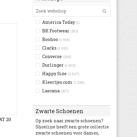
Crocs
(287)
Cruyff
(480)
America Today
(1)
Desigual
(57)
BK Footwear
(201)
Develab
(102)
Boohoo
(1.919)
Diadora
(99)
Clarks
(1.931)
Diesel
(55)
Converse
(205)
Disney
(4)
Durlinger
(1.903)
Dockers
(222)
Happy Size
(3.507)
Dockers By Gerli
(430)
Kleertjes.com
(1.230)
Dr. Martens
(2.452)
Lascana
(207)
Dubarry
(6)
Littlesoho
(30)
Durea
(154)
Mango
(75)
Ecco
Zwarte Schoenen
(2.202)
Meyer Mode
(1.386)
El Naturalista
AT 20
(1.376)
Op zoek naar zwarte schoenen?
Mooiesneakers
(1.795)
Shoeline heeft een grote collectie
Element
(23)
zwarte schoenen voor dames,
Nelson
(5.607)
EMU
(122)