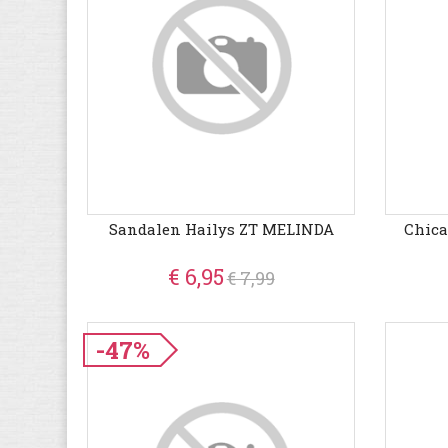
Sandalen Hailys ZT MELINDA
Chic
€ 6,95
€ 7,99
-47%