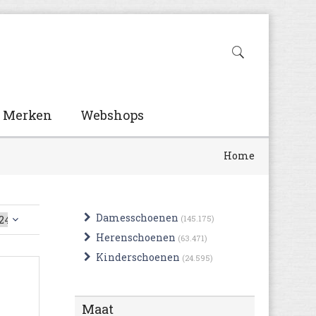
Merken
Webshops
Home
Damesschoenen
(145.175)
Herenschoenen
(63.471)
Kinderschoenen
(24.595)
Maat