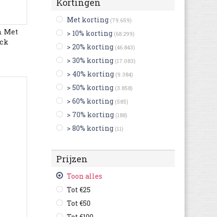
Kortingen
Australian
(78)
Met korting
(79.659)
Be Only
(7)
n Met
> 10% korting
(68.299)
Benetton
(2)
ack
> 20% korting
(46.843)
Bensimon
(9)
> 30% korting
(17.083)
Bergstein
(12)
> 40% korting
(9.384)
Bikkembergs
(36)
> 50% korting
(3.858)
Birkenstock
(1.791)
> 60% korting
(585)
Bisgaard
(11)
> 70% korting
(188)
Björn Borg
(42)
> 80% korting
(11)
Blackstone
(107)
Bobs
(15)
Prijzen
Braqeez
(25)
Brenda Zaro
(16)
Toon alles
British Knights
(241)
Tot €25
Bronx
(301)
Tot €50
Buffalo
(654)
Tot €100