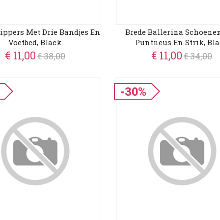
lippers Met Drie Bandjes En
Brede Ballerina Schoene
Voetbed, Black
Puntneus En Strik, Bl
€ 11,00
€ 11,00
€ 38,00
€ 34,00
-30%