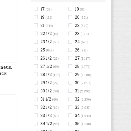
17
18
(27)
(51)
19
20
(114)
(321)
21
22
(444)
(520)
22 1/2
23
(18)
(375)
23 1/2
24
(63)
(678)
25
26
(847)
(911)
26 1/2
27
(23)
(1.117)
27 1/2
28
neus,
(69)
(1.771)
ack
28 1/2
29
(127)
(1.700)
29 1/2
30
(22)
(2.057)
30 1/2
31
(59)
(2.130)
31 1/2
32
(66)
(2.236)
32 1/2
33
(60)
(2.081)
33 1/2
34
(80)
(1.944)
34 1/2
35
(92)
(4.238)