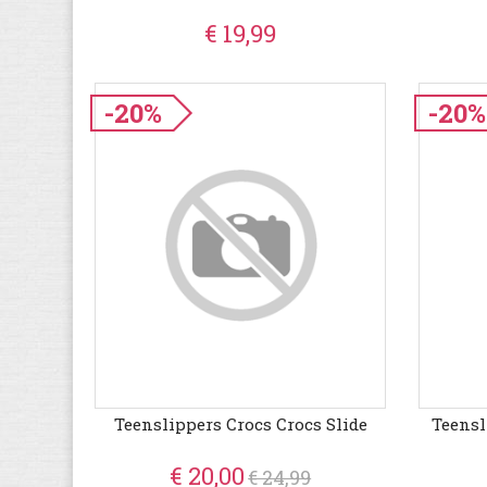
€ 19,99
-20%
-20%
Teenslippers Crocs Crocs Slide
Teensl
€ 20,00
€ 24,99