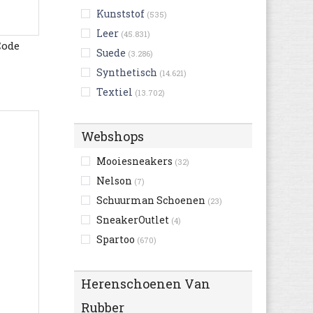
Kunststof
(535)
Leer
(45.831)
Code
Suede
(3.286)
Synthetisch
(14.621)
Textiel
(13.702)
Webshops
Mooiesneakers
(32)
Nelson
(7)
Schuurman Schoenen
(23)
SneakerOutlet
(4)
Spartoo
(670)
Herenschoenen Van
Rubber