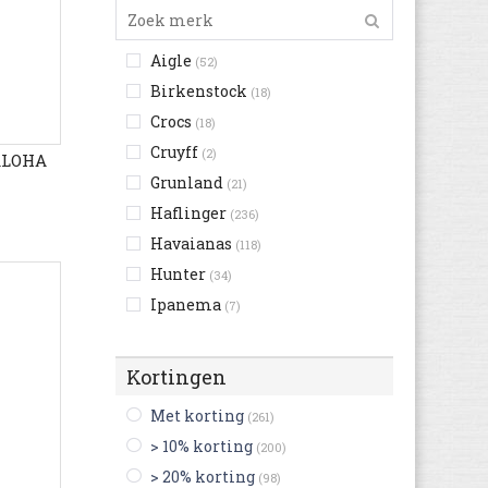
Aigle
(52)
Birkenstock
(18)
Crocs
(18)
Cruyff
(2)
ALOHA
Grunland
(21)
Haflinger
(236)
Havaianas
(118)
Hunter
(34)
Ipanema
(7)
Levi's
(7)
Nike
(3)
Kortingen
Pepe Jeans
(6)
Met korting
(261)
Puma
(5)
> 10% korting
(200)
Quiksilver
(4)
> 20% korting
(98)
Rider