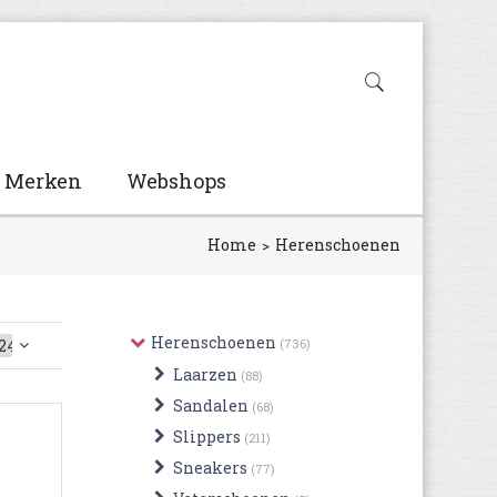
Merken
Webshops
Home
Herenschoenen
Herenschoenen
(736)
Laarzen
(88)
Sandalen
(68)
Slippers
(211)
Sneakers
(77)