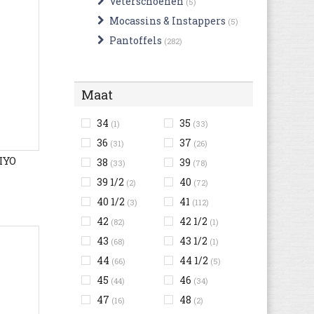
Veterschoenen
(5)
Mocassins & Instappers
(5)
Pantoffels
(282)
Maat
34
35
(1)
(33)
36
37
(31)
(26)
IYO
38
39
(33)
(78)
39 1/2
40
(2)
(72)
40 1/2
41
(3)
(112)
42
42 1/2
(82)
(1)
43
43 1/2
(68)
(1)
44
44 1/2
(66)
(5)
45
46
(44)
(34)
47
48
(16)
(2)