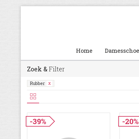
Home
Damesscho
Zoek &
Filter
Rubber
-39%
-20%