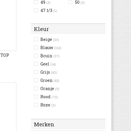
49
50
(3)
(3)
47 1/3
(1)
Kleur
Beige
(23)
Blauw
(162)
 TOP
Bruin
(37)
Geel
(14)
Grijs
(83)
Groen
(82)
Oranje
(9)
Rood
(70)
Roze
(3)
Wit
(27)
Zwart
(226)
Merken