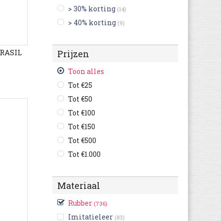
(8)
> 30% korting
(14)
Rip Curl
(4)
> 40% korting
(9)
Skechers
(5)
Superdry
(1)
BRASIL
Prijzen
Tommy Hilfiger
(20)
Toon alles
Tot €25
Tot €50
Tot €100
Tot €150
Tot €500
Tot €1.000
Materiaal
Rubber
(736)
Imitatieleer
(83)