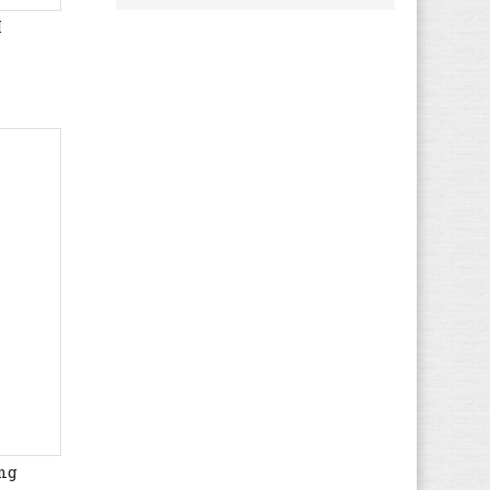
M
ong