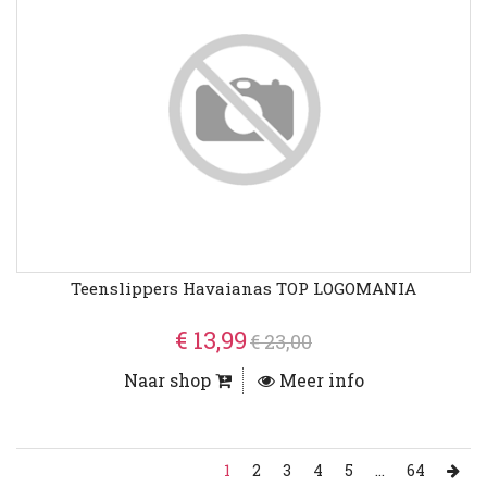
Teenslippers Havaianas TOP LOGOMANIA
€ 13,99
€ 23,00
Naar shop
Meer info
1
2
3
4
5
...
64