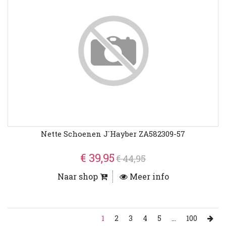
Nette Schoenen J´hayber ZA582309-57
€ 39,95
€ 44,95
Naar shop
Meer info
1
2
3
4
5
...
100