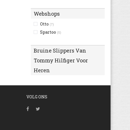
Pepe Jeans
(19)
Webshops
Pikolinos
(15)
Puma
Otto
(6)
(7)
Rip Curl
Spartoo
(2)
(5)
Think
(4)
Timberland
(11)
Bruine Slippers Van
Tommy Hilfiger Voor
Heren
VOLG ONS