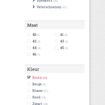
Sneakers
(26)
Veterschoenen
(47)
Maat
40
41
(1)
(2)
42
43
(2)
(2)
44
45
(2)
(2)
46
(1)
Kleur
Bruin
(12)
Beige
(6)
Blauw
(67)
Rood
(19)
Zwart
(38)