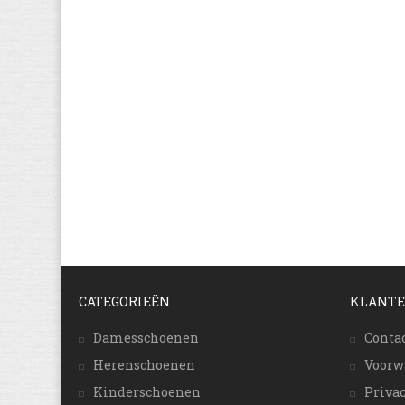
CATEGORIEËN
KLANTE
Damesschoenen
Conta
Herenschoenen
Voorw
Kinderschoenen
Priva