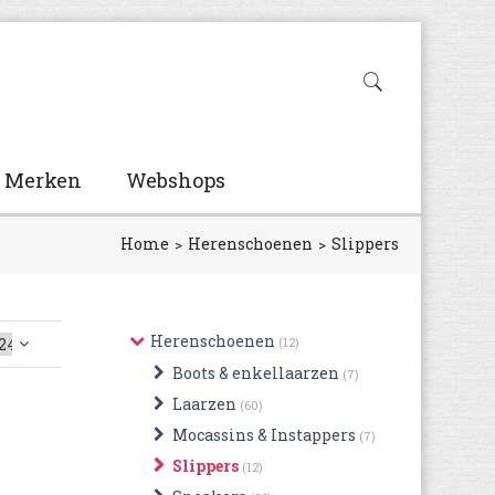
Merken
Webshops
Home
Herenschoenen
Slippers
Herenschoenen
(12)
Boots & enkellaarzen
(7)
Laarzen
(60)
Mocassins & Instappers
(7)
Slippers
(12)