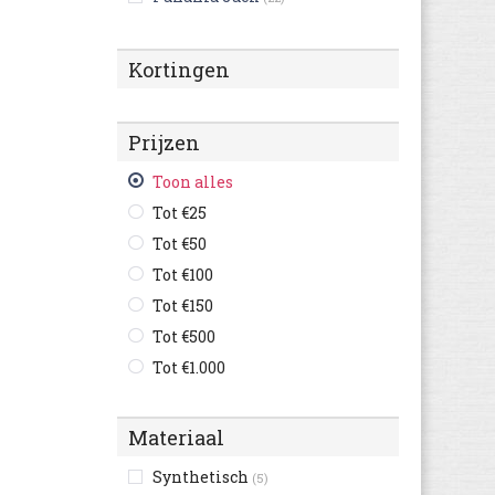
Quiksilver
(27)
Reef
(60)
Kortingen
Rieker
(90)
Skechers
(10)
Prijzen
UGG Australia
(3)
Billabong
Toon alles
(1)
Bugatti
Tot €25
(11)
Finn Comfort
Tot €50
(10)
Geox
Tot €100
(14)
Grunland
Tot €150
(168)
Haflinger
Tot €500
(3)
Ipanema
Tot €1.000
(6)
Kipling
(11)
LICO
(11)
Materiaal
Mephisto
(51)
Synthetisch
(5)
Nike
(3)