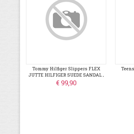
Tommy Hilfiger Slippers FLEX
Teens
JUTTE HILFIGER SUEDE SANDAL ,
Zomerschoen, Instapschoen Met
€ 99,90
Verstelbare Gespen