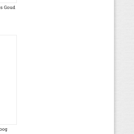
es Goud
Kappa
(21)
Keen
(6)
Kenzo
(8)
Kickers
(347)
Kipling
(44)
Lacoste
(7)
Le Coq Sportif
(6)
LICO
(14)
Little David
(2)
Little Mary
(30)
Liu Jo
(1)
Lotto
(12)
Lowa
(40)
LumberJack
(65)
Meindl
(21)
Hoog
Molo
(1)