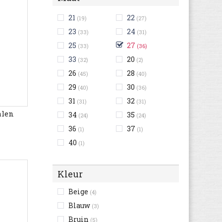
21
22
(19)
(27)
23
24
(33)
(31)
25
27
(33)
(36)
33
20
(32)
(2)
26
28
(45)
(40)
29
30
(40)
(36)
31
32
(31)
(31)
alen
34
35
(24)
(24)
36
37
(1)
(1)
40
(1)
Kleur
Beige
(4)
Blauw
(3)
Bruin
(5)