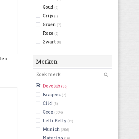
Goud
(4)
Grijs
(1)
Groen
(7)
Roze
(2)
Zwart
(8)
len
Merken
Develab
(36)
Braqeez
(7)
Clic!
(3)
Geox
(334)
Lelli Kelly
(12)
Munich
(256)
Naturino
(19)