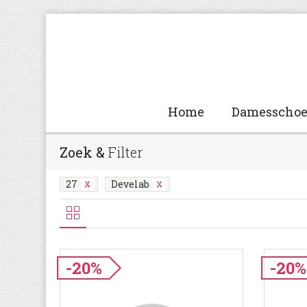
Home
Damesscho
Zoek &
Filter
27
Develab
-20%
-20%