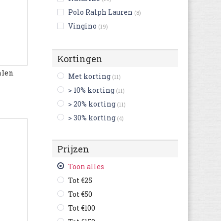
Polo Ralph Lauren
(8)
Vingino
(19)
Adidas
(96)
Adidas Originals
(16)
Kortingen
Agatha Ruiz de la Prada
(19)
alen
Met korting
(11)
Aigle
(33)
> 10% korting
(11)
Asics
(30)
> 20% korting
(11)
Aster
(78)
> 30% korting
(4)
Be Only
(21)
Benetton
(2)
Prijzen
Bensimon
(3)
Bergstein
(14)
Toon alles
Birkenstock
(61)
Tot €25
Bisgaard
(24)
Tot €50
Camper
(29)
Tot €100
Catimini
(3)