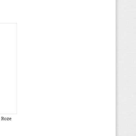
Moon Boot
(2)
Nero Giardini
(9)
Nike
(50)
Pablosky
(84)
Pepe Jeans
(7)
Primigi
(146)
Puma
(144)
Ralph Lauren
(4)
Reebok
(69)
Replay
(6)
Richter
(14)
Ricosta
(212)
Robeez
(18)
Shoesme
 Roze
(47)
Skechers
(321)
sorel
(20)