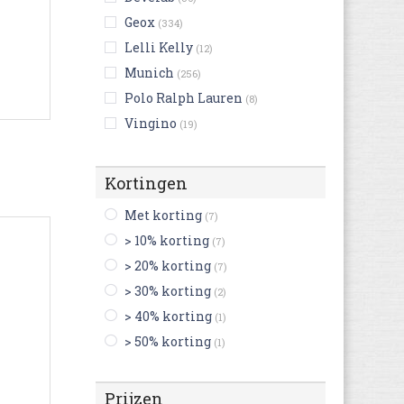
Geox
(334)
Lelli Kelly
(12)
Munich
(256)
Polo Ralph Lauren
(8)
Vingino
(19)
-
Adidas
(96)
Adidas Originals
(16)
Kortingen
Agatha Ruiz de la Prada
(19)
Met korting
(7)
Aigle
(33)
> 10% korting
(7)
Asics
(30)
> 20% korting
(7)
Aster
(78)
> 30% korting
(2)
Be Only
(21)
> 40% korting
(1)
Benetton
(2)
> 50% korting
(1)
Bensimon
(3)
Bergstein
(14)
Prijzen
Birkenstock
(61)