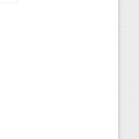
Jack Wolfskin
(1)
Kamik
(1)
KangaROOS
(39)
Kappa
(21)
Keen
(6)
Kenzo
(8)
Kickers
(347)
Kipling
(44)
Lacoste
(7)
Le Coq Sportif
(6)
LICO
(14)
Little David
(2)
Little Mary
(30)
Liu Jo
(1)
Lotto
(12)
Lowa
(40)