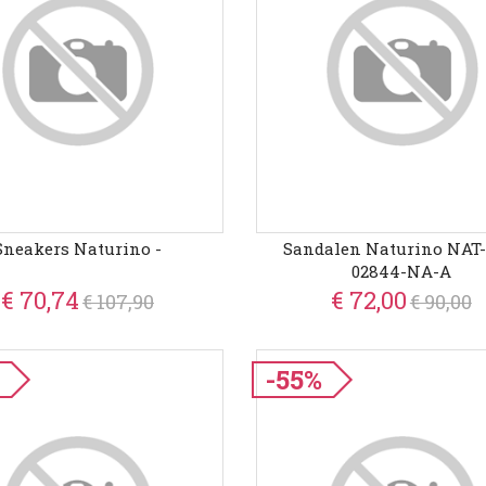
Sneakers Naturino -
Sandalen Naturino NAT-
02844-NA-A
€ 70,74
€ 72,00
€ 107,90
€ 90,00
%
-55%