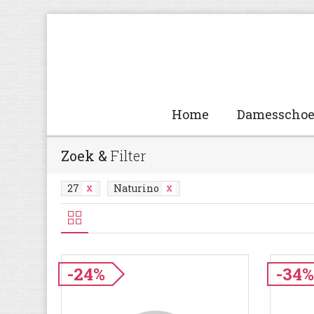
Home
Damesscho
Zoek &
Filter
27
Naturino
-24%
-34