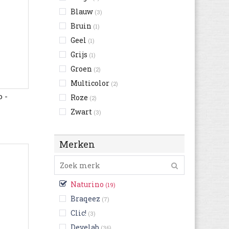
Blauw
(3)
Bruin
(1)
Geel
(1)
Grijs
(1)
Groen
(2)
Multicolor
(2)
 -
Roze
(2)
Zwart
(3)
Merken
Naturino
(19)
Braqeez
(7)
Clic!
(3)
Develab
(36)