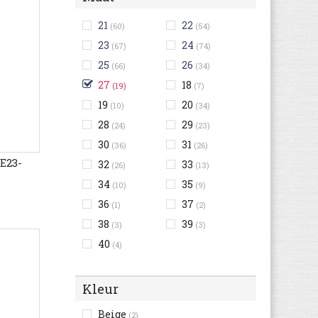
21
22
(60)
(54)
23
24
(67)
(74)
25
26
(66)
(34)
27
18
(19)
(7)
19
20
(10)
(34)
28
29
(24)
(23)
30
31
(36)
(26)
E23-
32
33
(26)
(13)
34
35
(10)
(9)
36
37
(1)
(2)
38
39
(3)
(3)
40
(4)
Kleur
Beige
(2)