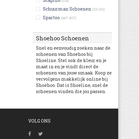
Scapino
(116)
Schuurman Schoenen
(32.101)
Spartoo
(667.437)
Ugg Australia
(93)
Ulla Popken
(3.997)
Shoehoo Schoenen
Van den Assem
(6.577)
Snel en eenvoudig zoeken naar de
Van Haren
(934)
schoenen van Shoehoo bij
Shoeline. Stel ook de kleur en je
America Today
(5)
maat in en je vindt direct de
BK Footwear
(549)
schoenen van jouw smaak. Koop ze
Boohoo
vervolgens makkelijk online bij
(4.038)
Shoehoo. Dat is Shoeline, snel de
Clarks
(6.294)
schoenen vinden die jou passen.
Converse
(5.882)
Happy Size
(17.270)
Lascana
(810)
VOLG ONS
Littlesoho
(230)
Mooiesneakers
(6.251)