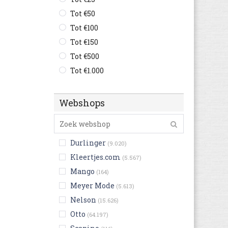
Tot €50
Tot €100
Tot €150
Tot €500
Tot €1.000
Webshops
Durlinger
(9.020)
Kleertjes.com
(5.567)
Mango
(164)
Meyer Mode
(5.613)
Nelson
(15.626)
Otto
(64.197)