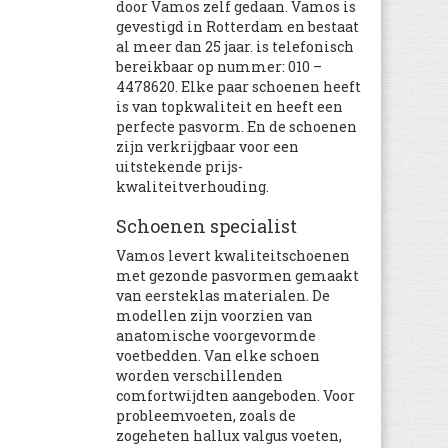
Nickis
(1.907)
door Vamos zelf gedaan. Vamos is
gevestigd in Rotterdam en bestaat
Shoesme
(1.728)
al meer dan 25 jaar. is telefonisch
SneakerOutlet
(325)
bereikbaar op nummer: 010 –
Sneakersenzo
4478620. Elke paar schoenen heeft
(2.928)
is van topkwaliteit en heeft een
Your look for less
(771)
perfecte pasvorm. En de schoenen
zijn verkrijgbaar voor een
uitstekende prijs-
kwaliteitverhouding.
Schoenen specialist
Vamos levert kwaliteitschoenen
met gezonde pasvormen gemaakt
van eersteklas materialen. De
modellen zijn voorzien van
anatomische voorgevormde
voetbedden. Van elke schoen
worden verschillenden
comfortwijdten aangeboden. Voor
probleemvoeten, zoals de
zogeheten hallux valgus voeten,