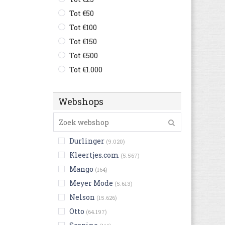
Tot €50
Tot €100
Tot €150
Tot €500
Tot €1.000
Webshops
Durlinger
(9.020)
Kleertjes.com
(5.567)
Mango
(164)
Meyer Mode
(5.613)
Nelson
(15.626)
Otto
(64.197)