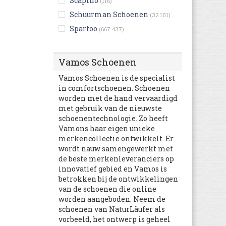
Scapino
(116)
Schuurman Schoenen
(32.101)
Spartoo
(667.437)
Ugg Australia
(93)
Ulla Popken
(3.997)
Vamos Schoenen
Van den Assem
(6.577)
Vamos Schoenen is de specialist
Van Haren
(934)
in comfortschoenen. Schoenen
worden met de hand vervaardigd
America Today
(5)
met gebruik van de nieuwste
BK Footwear
(549)
schoenentechnologie. Zo heeft
Boohoo
Vamons haar eigen unieke
(4.038)
merkencollectie ontwikkelt. Er
Clarks
(6.294)
wordt nauw samengewerkt met
Converse
(5.882)
de beste merkenleveranciers op
innovatief gebied en Vamos is
Happy Size
(17.270)
betrokken bij de ontwikkelingen
Lascana
(810)
van de schoenen die online
Littlesoho
worden aangeboden. Neem de
(230)
schoenen van NaturLäufer als
Mooiesneakers
(6.251)
vorbeeld, het ontwerp is geheel