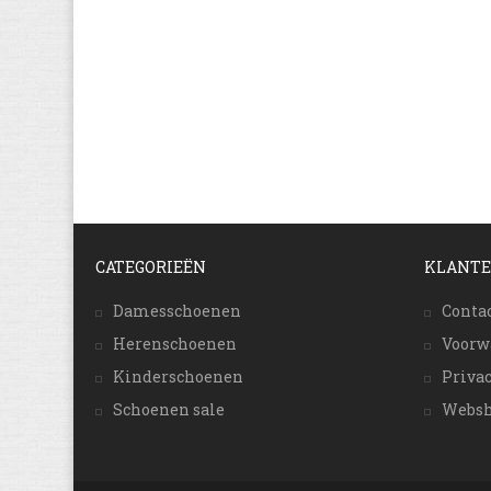
CATEGORIEËN
KLANTE
Damesschoenen
Conta
Herenschoenen
Voorw
Kinderschoenen
Priva
Schoenen sale
Websh