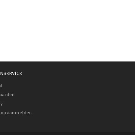
NSERVICE
ct
aarden
cy
op aanmelden