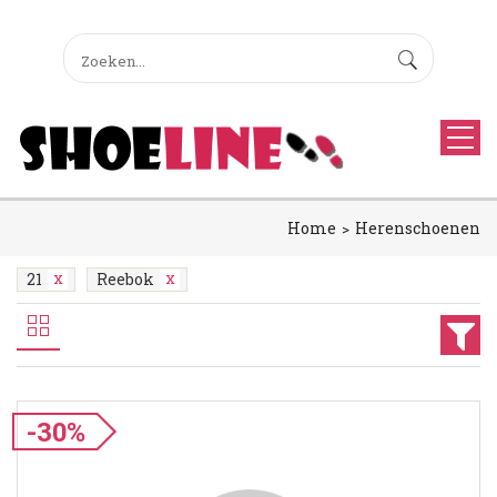
Home
Herenschoenen
21
Reebok
-30%