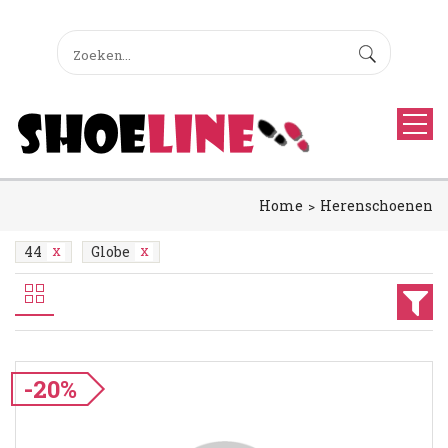
Home
Herenschoenen
44
Globe
-20%