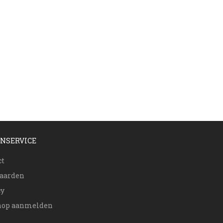
NSERVICE
ct
aarden
cy
op aanmelden