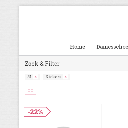
Home
Damesscho
Zoek &
Filter
31
Kickers
-22%