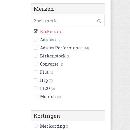
Merken
Kickers
(1)
Adidas
(16)
Adidas Performance
(14)
Birkenstock
(1)
Converse
(1)
Fila
(1)
Hip
(7)
LICO
(2)
Munich
(2)
New Balance
(30)
Nike
(2)
Kortingen
Puma
(15)
Met korting
(1)
Ricosta
(1)