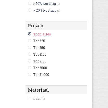
> 10% korting
(1)
Tommy Hilfiger
(6)
> 20% korting
(1)
Vans
(18)
victoria
(12)
Prijzen
Adidas Originals
(27)
Asics
(2)
Toon alles
Braqeez
(5)
Tot €25
British Knights
(4)
Tot €50
chicco
(6)
Tot €100
Garvalin
(2)
Tot €150
Geox
(1)
Tot €500
Gioseppo
(8)
Tot €1.000
Kawasaki
(8)
Keen
(1)
Materiaal
Kipling
(3)
Leer
(1)
Levi's
(8)
Lotto
(1)