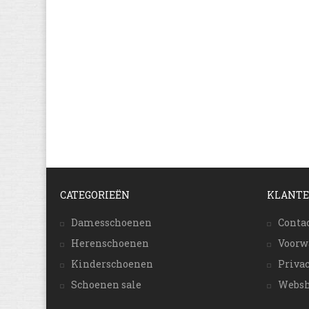
CATEGORIEËN
KLANTE
Damesschoenen
Conta
Herenschoenen
Voorw
Kinderschoenen
Priva
Schoenen sale
Websh