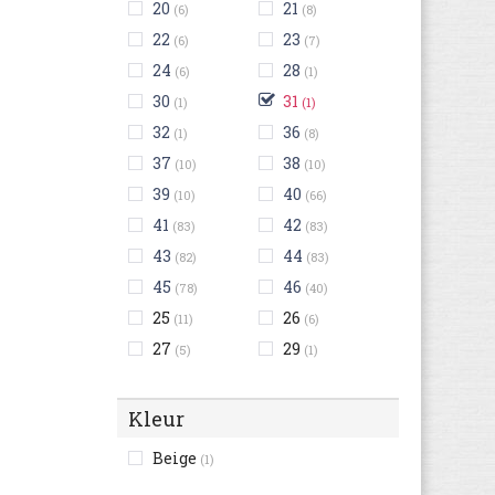
20
21
(6)
(8)
22
23
(6)
(7)
24
28
(6)
(1)
30
31
(1)
(1)
32
36
(1)
(8)
37
38
(10)
(10)
39
40
(10)
(66)
41
42
(83)
(83)
43
44
(82)
(83)
45
46
(78)
(40)
25
26
(11)
(6)
27
29
(5)
(1)
Kleur
Beige
(1)