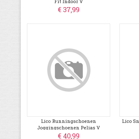
Fit Indoor V
€ 37,99
Lico Runningschoenen
Lico S
Joggingschoenen Pelias V
€ 40,99