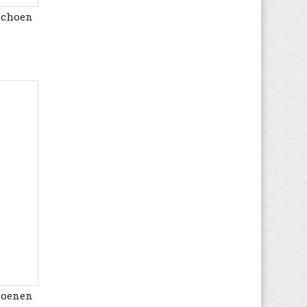
schoen
Vans
(251)
victoria
(46)
Wolky
(1)
Arena
(1)
Be Only
(1)
Björn Borg
(1)
Braqeez
(3)
Buffalo
(1)
Crocs
(2)
Finn Comfort
(8)
Geox
(3)
Gioseppo
(8)
Ipanema
(1)
Keen
(1)
Kipling
(2)
choenen
Lotto
(32)