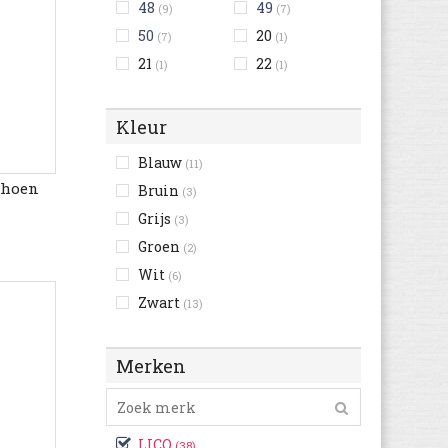
48
49
(9)
(7)
50
20
(7)
(1)
21
22
(1)
(1)
Kleur
Blauw
(11)
choen
Bruin
(3)
Grijs
(3)
Groen
(2)
Wit
(6)
Zwart
(13)
Merken
LICO
(38)