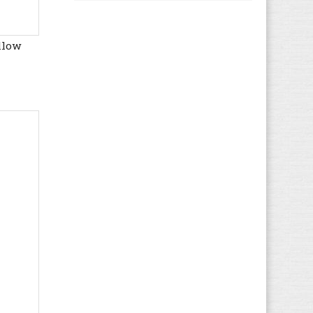
Levi's
(12)
MBT
(2)
llow
Mizuno
(2)
Munich
(38)
Mustang
(17)
New Balance
(134)
Nike
(16)
Onitsuka Tiger
(1)
Palladium
(183)
Puma
(243)
Reebok
(6)
Rieker
(6)
Skechers
(14)
Superga
(14)
Teva
(9)
Timberland
(5)