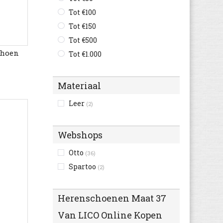
Faguo
Tot €100
(5)
Feiyue
Tot €150
(10)
Fila
Tot €500
(4)
choen
Giesswein
Tot €1.000
(29)
Globe
(8)
Gola
(3)
Materiaal
Haflinger
(62)
Leer
(2)
Havaianas
(7)
Hip
(5)
Webshops
Hummel
(63)
KangaROOS
Otto
(5)
(36)
Kappa
Spartoo
(7)
(2)
Kawasaki
(187)
Kickers
(10)
Herenschoenen Maat 37
Lacoste
(8)
Van LICO Online Kopen
Le Coq Sportif
(14)