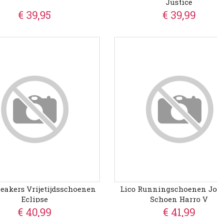
Justice
€ 39,95
€ 39,99
neakers Vrijetijdsschoenen
Lico Runningschoenen J
Eclipse
Schoen Harro V
€ 40,99
€ 41,99