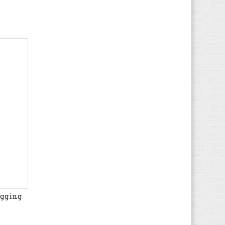
Lowa
(1)
LumberJack
(2)
O'Neill
(4)
Osiris
(1)
Pablosky
(2)
Panama Jack
(1)
Polo Ralph Lauren
(31)
Red Rag
(2)
Replay
(2)
Shoesme
(1)
Tommy Hilfiger
(8)
Vingino
(5)
Woolrich
(1)
ogging