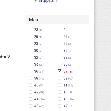
Slippers
(5)
Maat
23
24
(1)
(1)
25
26
(1)
(1)
28
29
(2)
(2)
30
31
(2)
(2)
din V
32
33
(2)
(2)
34
35
(2)
(2)
36
37
(37)
(38)
38
39
(40)
(40)
40
41
(50)
(52)
42
43
(51)
(49)
44
45
(50)
(50)
46
47
(45)
(17)