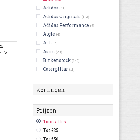
Adidas
(31)
Adidas Originals
(113)
Adidas Performance
(6)
Aigle
(4)
Art
(17)
en
Asics
l V
(29)
Birkenstock
(142)
Caterpillar
(11)
Clarks
(9)
Converse
(196)
Kortingen
Cruyff
(8)
Diadora
(16)
Prijzen
Dr. Martens
(77)
Ecco
Toon alles
(4)
Eleven paris
Tot €25
(1)
El Naturalista
Tot €50
(18)