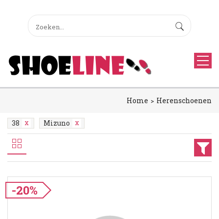
Home
Herenschoenen
38
Mizuno
-20%