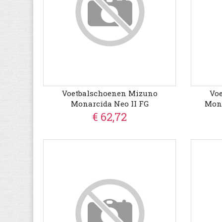
Voetbalschoenen Mizuno
Vo
Monarcida Neo II FG
Mona
€ 62,72