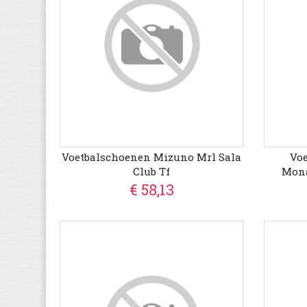
Voetbalschoenen Mizuno Mrl Sala
Vo
Club Tf
Mona
€ 58,13