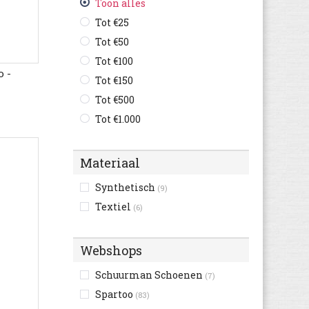
(1)
Toon alles
Camel Active
(132)
Tot €25
Camper
(184)
Tot €50
Caterpillar
(125)
Tot €100
 -
Champion
(37)
Tot €150
Clarks
(398)
Tot €500
Columbia
(64)
Tot €1.000
Converse
(246)
Crocs
(7)
Materiaal
Cruyff
(69)
Synthetisch
(9)
Diadora
(102)
Textiel
(6)
Diesel
(5)
Dockers By Gerli
(104)
Webshops
Dockers
(64)
Dr. Martens
(110)
Schuurman Schoenen
(7)
Ecco
(343)
Spartoo
(83)
Element