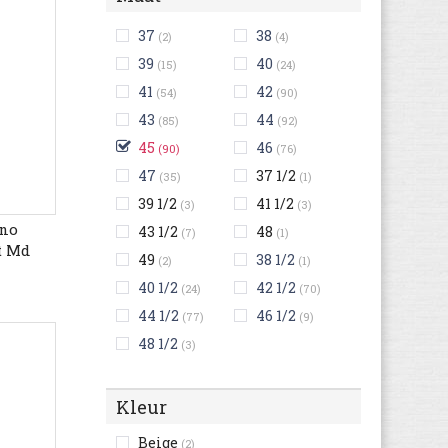
37
38
(2)
(4)
39
40
(15)
(24)
41
42
(54)
(90)
43
44
(85)
(92)
45
46
(90)
(76)
47
37 1/2
(35)
(1)
39 1/2
41 1/2
(3)
(3)
uno
43 1/2
48
(7)
(1)
t Md
49
38 1/2
(2)
(1)
40 1/2
42 1/2
(24)
(70)
44 1/2
46 1/2
(77)
(9)
48 1/2
(3)
Kleur
Beige
(2)