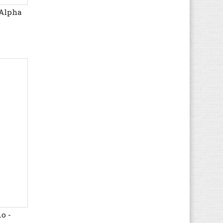
(62)
 Alpha
Helly Hansen
(10)
Hi-Tec
(16)
Hogan
(23)
HUGO BOSS
(51)
Hummel
(56)
Hush Puppies
(16)
Ipanema
(2)
Jack & Jones
(67)
K1X
(8)
Kamik
(4)
KangaROOS
(38)
Kappa
(66)
Kawasaki
(111)
Keen
(54)
Kickers
(78)
o -
K-SWISS