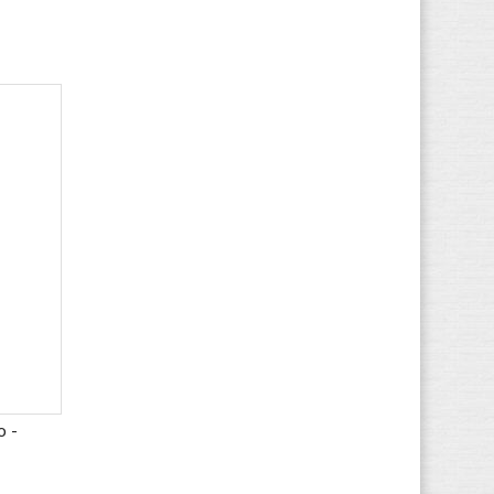
(26)
Lacoste
(113)
Le Coq Sportif
(88)
Levi's
(80)
LICO
(50)
Liu Jo
(23)
Lotto
(93)
LumberJack
(84)
Marc O'Polo
(32)
Marco Tozzi
(43)
MBT
(28)
McGregor
(22)
Meindl
(68)
Merrell
(71)
 -
MJUS
(2)
Moon Boot
(1)
Munich