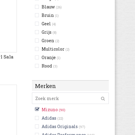
Blauw
(26)
Bruin
(1)
Geel
(4)
Grijs
(8)
Groen
(2)
Multicolor
(2)
l Sala
Oranje
(1)
Rood
(3)
Wit
(17)
Zwart
(25)
Merken
Mizuno
(90)
Adidas
(22)
Adidas Originals
(97)
Adidas Performance