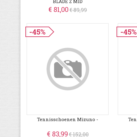
BLADE Z MID
€ 81,00
€ 89,99
-45%
-45%
Tennisschoenen Mizuno -
Ten
€ 83,99
€ 152,00