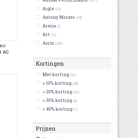
(107)
Aigle
(12)
Antony Morato
(38)
Arena
(1)
Art
(12)
Asics
(245)
uno
t AG
Australian
(127)
Bensimon
(9)
Kortingen
Bikkembergs
(10)
Met korting
(31)
Birkenstock
(230)
> 10% korting
(28)
Björn Borg
(6)
> 20% korting
(23)
Blackstone
(38)
> 30% korting
(8)
British Knights
(21)
> 40% korting
(7)
Buffalo
(2)
Bugatti
(568)
Prijzen
Bullboxer
(117)
C1rca