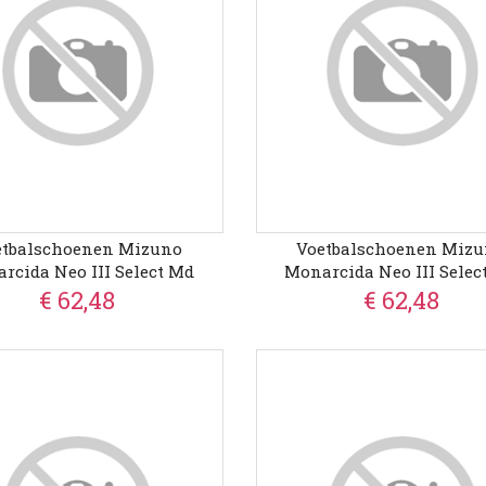
etbalschoenen Mizuno
Voetbalschoenen Miz
rcida Neo III Select Md
Monarcida Neo III Selec
€ 62,48
€ 62,48