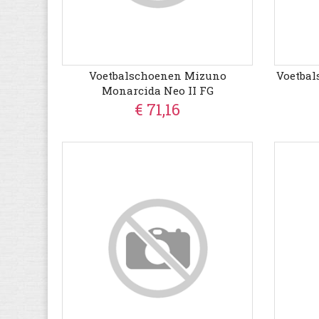
Voetbalschoenen Mizuno
Voetbal
Monarcida Neo II FG
€ 71,16