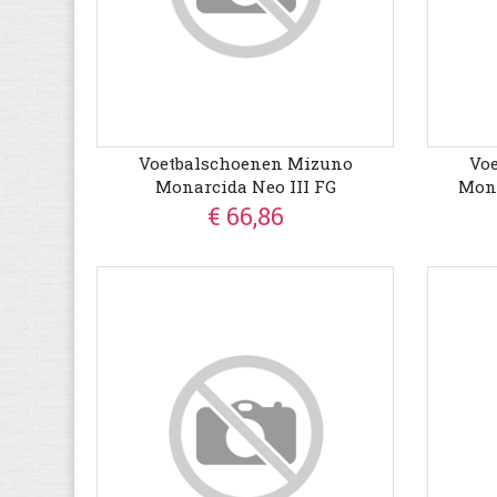
Voetbalschoenen Mizuno
Vo
Monarcida Neo III FG
Mona
€ 66,86