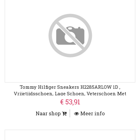
Tommy Hilfiger Sneakers H2285ARLOW 1D ,
Vrijetijdsschoen, Lage Schoen, Veterschoen Met
Zijdelingse Vlaggen-Borduring
€ 53,91
Naar shop
Meer info