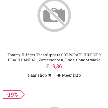
Tommy Hilfiger Teenslippers CORPORATE HILFIGER
BEACH SANDAL , Zomerschoen, Flats, Comfortabele
Schoen Met Strepen
€ 19,86
Naar shop
Meer info
-19%