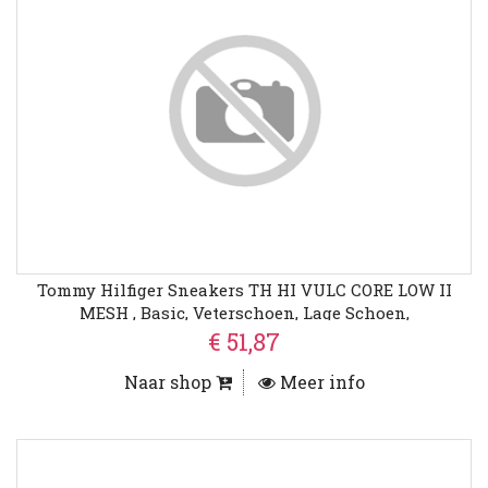
Tommy Hilfiger Sneakers TH HI VULC CORE LOW II
MESH , Basic, Veterschoen, Lage Schoen,
Vrijetijdsschoen Met Logo
€ 51,87
Naar shop
Meer info