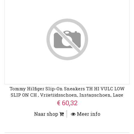
Tommy Hilfiger Slip-On Sneakers TH HI VULC LOW
SLIP ON CH , Vrijetijdsschoen, Instapschoen, Lage
Schoen Met Zij-Elastieken
€ 60,32
Naar shop
Meer info