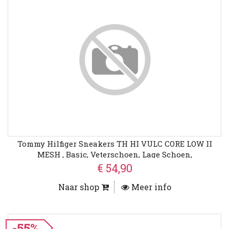
Tommy Hilfiger Sneakers TH HI VULC CORE LOW II
MESH , Basic, Veterschoen, Lage Schoen,
Vrijetijdsschoen Met Logo
€ 54,90
Naar shop
Meer info
-55%