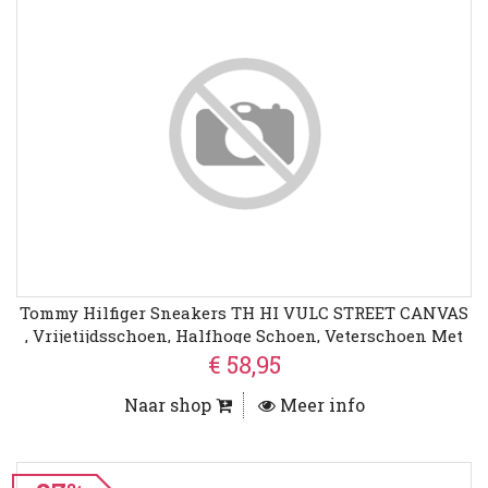
Tommy Hilfiger Sneakers TH HI VULC STREET CANVAS
, Vrijetijdsschoen, Halfhoge Schoen, Veterschoen Met
Logo Op De Plateauzool
€ 58,95
Naar shop
Meer info