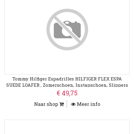
Tommy Hilfiger Espadrilles HILFIGER FLEX ESPA
SUEDE LOAFER , Zomerschoen, Instapschoen, Slippers
Met Bamboe-Bekleding Op De Plateau
€ 49,75
Naar shop
Meer info