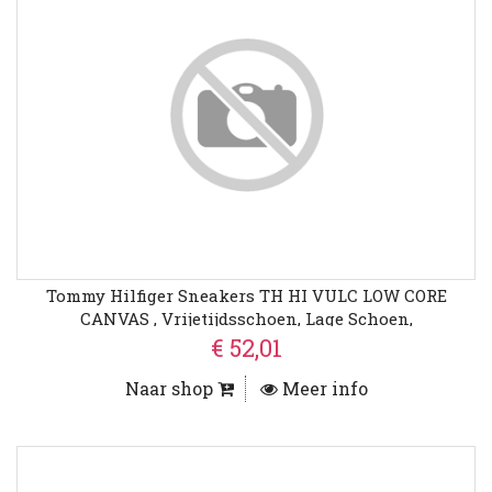
Tommy Hilfiger Sneakers TH HI VULC LOW CORE
CANVAS , Vrijetijdsschoen, Lage Schoen,
Veterschoenen Met Zacht Gepolsterde Schacht
€ 52,01
Naar shop
Meer info