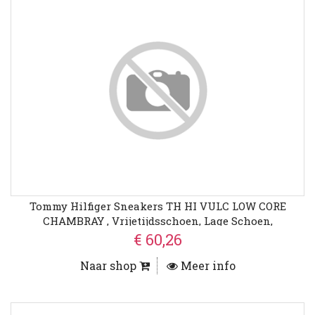
Tommy Hilfiger Sneakers TH HI VULC LOW CORE
CHAMBRAY , Vrijetijdsschoen, Lage Schoen,
Veterschoen In Gemêleerde Look
€ 60,26
Naar shop
Meer info