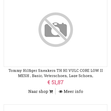
Tommy Hilfiger Sneakers TH HI VULC CORE LOW II
MESH , Basic, Veterschoen, Lage Schoen,
Vrijetijdsschoen Met Logo
€ 51,87
Naar shop
Meer info