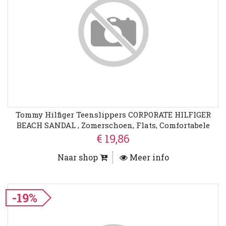
Tommy Hilfiger Teenslippers CORPORATE HILFIGER
BEACH SANDAL , Zomerschoen, Flats, Comfortabele
Schoen Met Strepen
€ 19,86
Naar shop
Meer info
-19%