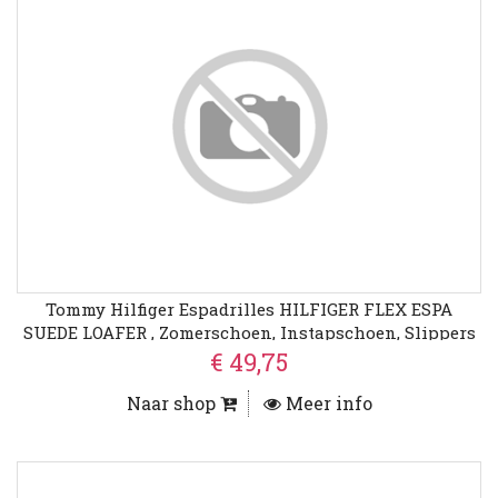
Tommy Hilfiger Espadrilles HILFIGER FLEX ESPA
SUEDE LOAFER , Zomerschoen, Instapschoen, Slippers
Met Bamboe-Bekleding Op De Plateau
€ 49,75
Naar shop
Meer info