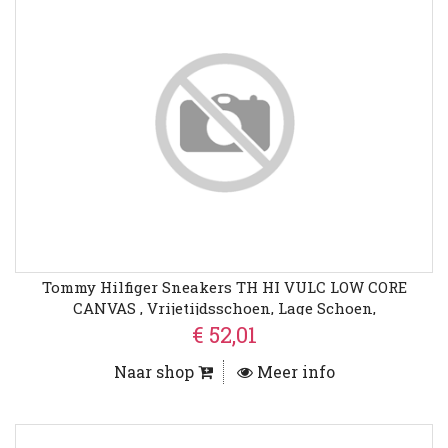
Tommy Hilfiger Sneakers TH HI VULC LOW CORE
CANVAS , Vrijetijdsschoen, Lage Schoen,
Veterschoenen Met Zacht Gepolsterde Schacht
€ 52,01
Naar shop
Meer info