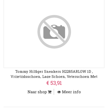
Tommy Hilfiger Sneakers H2285ARLOW 1D ,
Vrijetijdsschoen, Lage Schoen, Veterschoen Met
Zijdelingse Vlaggen-Borduring
€ 53,91
Naar shop
Meer info