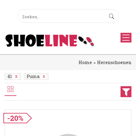
Home
Herenschoenen
41
Puma
-20%