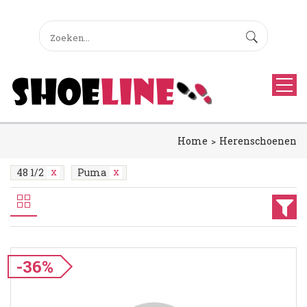
Home
Herenschoenen
48 1/2
Puma
-36%