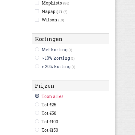
Mephisto
(56)
Napapijri
(6)
Wilson
(19)
Kortingen
Met korting
(1)
> 10% korting
(1)
> 20% korting
(1)
Prijzen
Toon alles
Tot €25
Tot €50
Tot €100
Tot €150