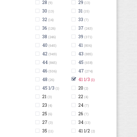
28
29
(9)
(13)
30
31
(13)
(15)
32
33
(14)
(7)
36
37
(126)
(243)
38
39
(246)
(371)
40
41
(645)
(806)
42
43
(949)
(885)
44
45
(845)
(658)
46
47
(506)
(274)
48
41 1/3
(26)
(1)
45 1/3
20
(1)
(2)
21
22
(3)
(4)
23
24
(4)
(7)
25
26
(6)
(7)
27
34
(3)
(13)
35
41 1/2
(11)
(2)