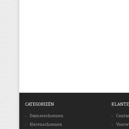
CATEGORIEËN
KLANTE
Damesschoenen
Conta
Herenschoenen
Voorw