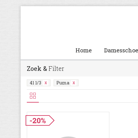
Home
Damesscho
Zoek &
Filter
41 1/3
Puma
-20%