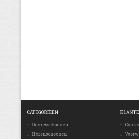
CATEGORIEËN
KLANTE
Damesschoenen
Conta
Herenschoenen
Voorw