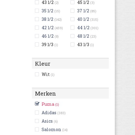
43 1/2
45 1/2
(2)
(3)
35 1/2
37 1/2
(15)
(85)
38 1/2
40 1/2
(142)
(315)
42 1/2
44 1/2
(459)
(301)
46 1/2
48 1/2
(8)
(23)
39 1/3
43 1/3
(1)
(1)
Kleur
Wit
(1)
Merken
Puma
(1)
Adidas
(383)
Asics
(6)
Salomon
(14)