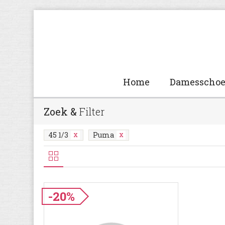
Home
Damesscho
Zoek &
Filter
45 1/3
Puma
-20%