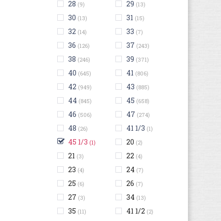
28
29
(9)
(13)
30
31
(13)
(15)
32
33
(14)
(7)
36
37
(126)
(243)
38
39
(246)
(371)
40
41
(645)
(806)
42
43
(949)
(885)
44
45
(845)
(658)
46
47
(506)
(274)
48
41 1/3
(26)
(1)
45 1/3
20
(1)
(2)
21
22
(3)
(4)
23
24
(4)
(7)
25
26
(6)
(7)
27
34
(3)
(13)
35
41 1/2
(11)
(2)