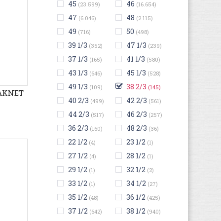
45
46
(23.599)
(16.654)
47
48
(6.046)
(2.115)
49
50
(716)
(498)
39 1/3
47 1/3
(352)
(239)
37 1/3
41 1/3
(165)
(580)
43 1/3
45 1/3
(646)
(528)
49 1/3
38 2/3
(109)
(145)
EAKNET
40 2/3
42 2/3
(499)
(561)
44 2/3
46 2/3
(517)
(257)
36 2/3
48 2/3
(160)
(36)
22 1/2
23 1/2
(4)
(1)
27 1/2
28 1/2
(4)
(1)
29 1/2
32 1/2
(1)
(2)
33 1/2
34 1/2
(1)
(27)
35 1/2
36 1/2
(48)
(425)
37 1/2
38 1/2
(642)
(940)