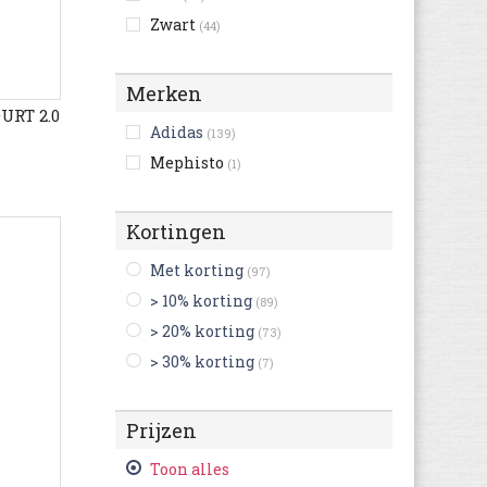
Zwart
(44)
Merken
URT 2.0
Adidas
(139)
Mephisto
(1)
Kortingen
Met korting
(97)
> 10% korting
(89)
> 20% korting
(73)
> 30% korting
(7)
Prijzen
Toon alles