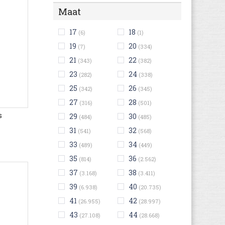
Maat
17
18
(6)
(1)
19
20
(7)
(334)
21
22
(343)
(382)
23
24
(282)
(338)
25
26
(342)
(345)
27
28
(316)
(501)
s
29
30
(484)
(485)
31
32
(541)
(568)
33
34
(489)
(449)
35
36
(814)
(2.562)
37
38
(3.168)
(3.411)
39
40
(6.938)
(20.735)
41
42
(26.955)
(28.997)
43
44
(27.108)
(28.668)