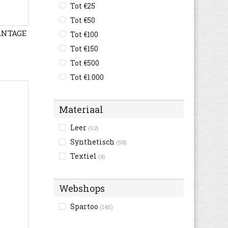
Tot €25
Tot €50
ANTAGE
Tot €100
Tot €150
Tot €500
Tot €1.000
Materiaal
Leer
(52)
Synthetisch
(58)
Textiel
(8)
Webshops
Spartoo
(145)