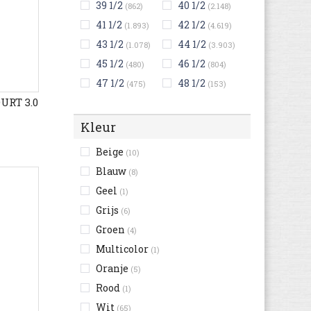
39 1/2
40 1/2
(862)
(2.148)
41 1/2
42 1/2
(1.893)
(4.619)
43 1/2
44 1/2
(1.078)
(3.903)
45 1/2
46 1/2
(480)
(804)
47 1/2
48 1/2
(475)
(153)
URT 3.0
Kleur
Beige
(10)
Blauw
(8)
Geel
(1)
Grijs
(6)
Groen
(4)
Multicolor
(1)
Oranje
(5)
Rood
(1)
Wit
(65)