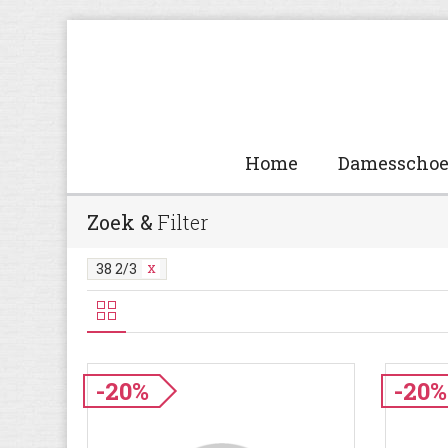
Home
Damesscho
Zoek &
Filter
38 2/3
-20%
-20%