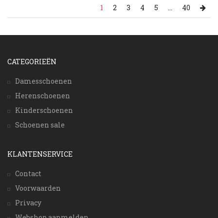
1
2
3
4
5
...
40
CATEGORIEËN
Damesschoenen
Herenschoenen
Kinderschoenen
Schoenen sale
KLANTENSERVICE
Contact
Voorwaarden
Privacy
Webshop aanmelden