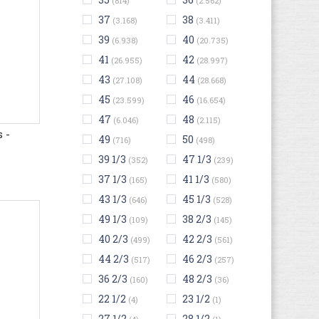
(814)
(2.562)
37
38
(3.168)
(3.411)
39
40
(6.938)
(20.735)
41
42
(26.955)
(28.997)
43
44
(27.108)
(28.668)
45
46
(23.599)
(16.654)
47
48
(6.046)
(2.115)
 -
49
50
(716)
(498)
39 1/3
47 1/3
(352)
(239)
37 1/3
41 1/3
(165)
(580)
43 1/3
45 1/3
(646)
(528)
49 1/3
38 2/3
(109)
(145)
40 2/3
42 2/3
(499)
(561)
44 2/3
46 2/3
(517)
(257)
36 2/3
48 2/3
(160)
(36)
22 1/2
23 1/2
(4)
(1)
27 1/2
28 1/2