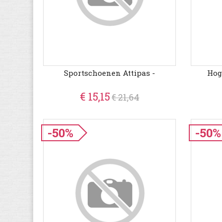
Sportschoenen Attipas -
Hog
€ 15,15
€ 21,64
-50%
-50%