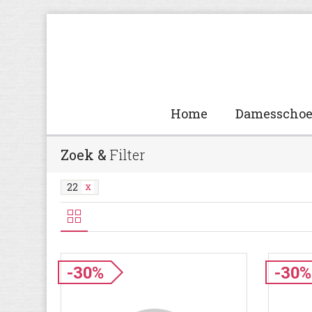
Home
Damesscho
Zoek &
Filter
22
-30%
-30%