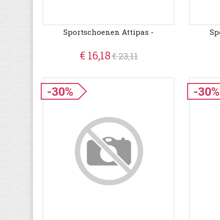
Sportschoenen Attipas -
Sp
€ 16,18
€ 23,11
-30%
-30%