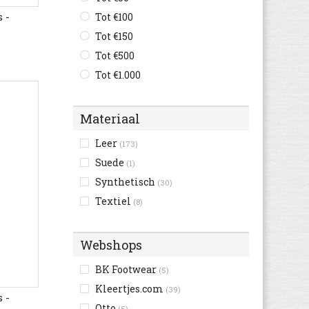
Reef
(2)
 -
Tot €100
Shoesme
(18)
Tot €150
Tommy Hilfiger
(1)
Tot €500
Tot €1.000
Materiaal
Leer
(173)
Suede
(1)
Synthetisch
(30)
Textiel
(8)
Webshops
BK Footwear
(5)
Kleertjes.com
(39)
 -
Otto
(5)