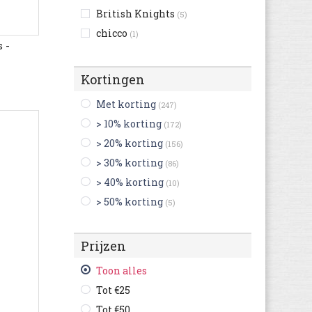
British Knights
(5)
chicco
(1)
 -
Develab
(3)
Dr. Martens
(1)
Kortingen
Geox
(1)
Met korting
(247)
Gioseppo
(4)
> 10% korting
(172)
Havaianas
(1)
> 20% korting
(156)
Levi's
(1)
> 30% korting
(86)
LICO
(1)
> 40% korting
(10)
LumberJack
(2)
> 50% korting
(5)
Natik
(1)
New Balance
(2)
Prijzen
Pablosky
(1)
Pinocchio
(3)
Toon alles
Puma
(4)
Tot €25
Reebok
(6)
Tot €50