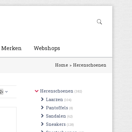
Merken
Webshops
Home
Herenschoenen
Herenschoenen
(382)
Laarzen
(104)
Pantoffels
(8)
Sandalen
(62)
Sneakers
(128)