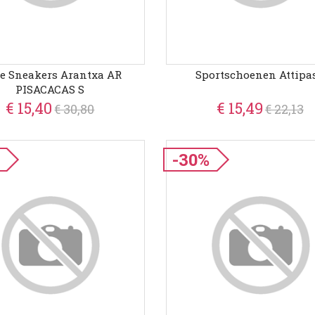
e Sneakers Arantxa AR
Sportschoenen Attipas
PISACACAS S
€ 15,40
€ 15,49
€ 30,80
€ 22,13
-30%