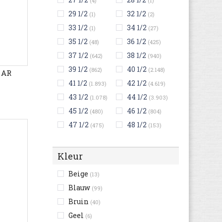
(4)
(1)
29 1/2
32 1/2
(1)
(2)
33 1/2
34 1/2
(1)
(27)
35 1/2
36 1/2
(48)
(425)
37 1/2
38 1/2
(642)
(940)
39 1/2
40 1/2
(862)
(2.148)
 AR
41 1/2
42 1/2
(1.893)
(4.619)
43 1/2
44 1/2
(1.078)
(3.903)
45 1/2
46 1/2
(480)
(804)
47 1/2
48 1/2
(475)
(153)
Kleur
Beige
(13)
Blauw
(99)
Bruin
(40)
Geel
(6)