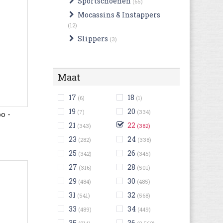
Sportschoenen
(65)
Mocassins & Instappers
(12)
Slippers
(3)
Maat
17
18
(6)
(1)
19
20
(7)
(334)
o -
21
22
(343)
(382)
23
24
(282)
(338)
25
26
(342)
(345)
27
28
(316)
(501)
29
30
(484)
(485)
31
32
(541)
(568)
33
34
(489)
(449)
35
36