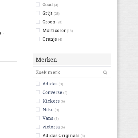
Goud
(4)
Grijs
(28)
Groen
(24)
Multicolor
(13)
 -
Oranje
(4)
Rood
(22)
Roze
(45)
Merken
Wit
(48)
Zilver
(5)
Zwart
(27)
Adidas
(3)
Converse
(2)
Kickers
(6)
Nike
(9)
Vans
(7)
victoria
(6)
Adidas Originals
(3)