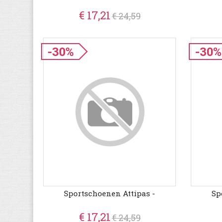
€ 17,21
€ 24,59
-30%
-30%
Sportschoenen Attipas -
Sp
€ 17,21
€ 24,59