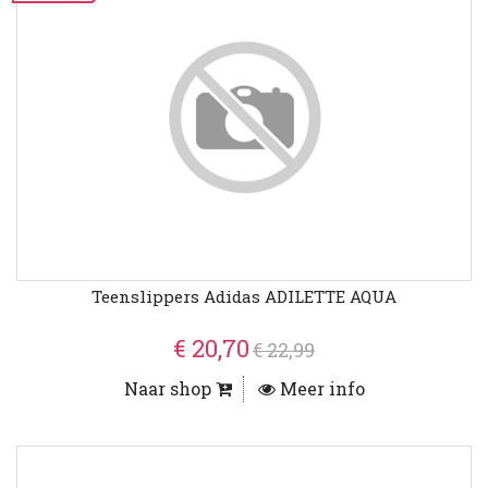
Teenslippers Adidas ADILETTE AQUA
€ 20,70
€ 22,99
Naar shop
Meer info