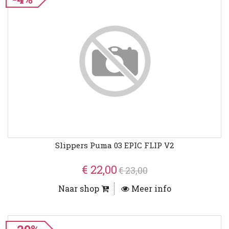
Slippers Puma 03 EPIC FLIP V2
€ 22,00
€ 23,00
Naar shop
Meer info