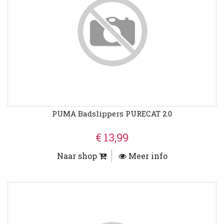
PUMA Badslippers PURECAT 2.0
€ 13,99
Naar shop
Meer info