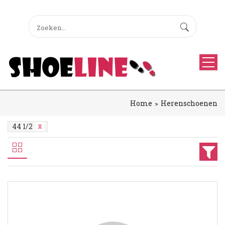
Home
Herenschoenen
44 1/2