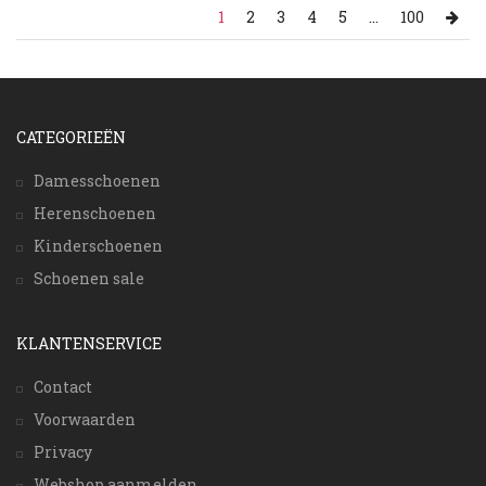
1
2
3
4
5
...
100
CATEGORIEËN
Damesschoenen
Herenschoenen
Kinderschoenen
Schoenen sale
KLANTENSERVICE
Contact
Voorwaarden
Privacy
Webshop aanmelden