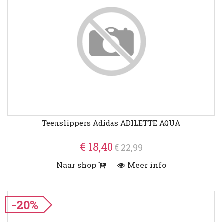
Teenslippers Adidas ADILETTE AQUA
€ 18,40
€ 22,99
Naar shop
Meer info
-20%