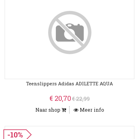
Teenslippers Adidas ADILETTE AQUA
€ 20,70
€ 22,99
Naar shop
Meer info
-10%