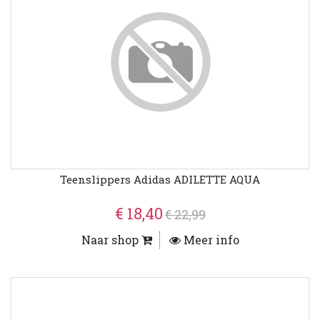
Teenslippers Adidas ADILETTE AQUA
€ 18,40
€ 22,99
Naar shop
Meer info