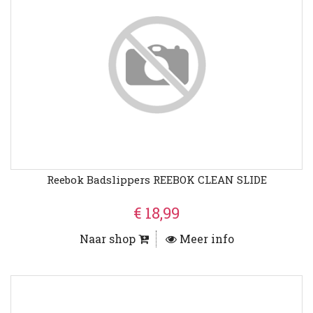
Reebok Badslippers REEBOK CLEAN SLIDE
€ 18,99
Naar shop
Meer info