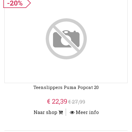
-20%
Teenslippers Puma Popcat 20
€ 22,39
€ 27,99
Naar shop
Meer info