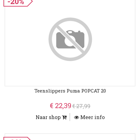
-20%
Teenslippers Puma POPCAT 20
€ 22,39
€ 27,99
Naar shop
Meer info