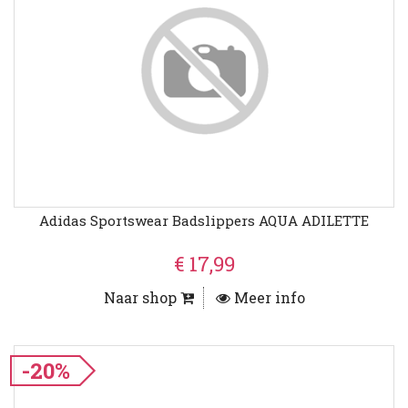
Adidas Sportswear Badslippers AQUA ADILETTE
€ 17,99
Naar shop
Meer info
-20%