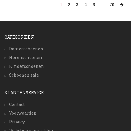
1
2
3
4
5
...
70
CATEGORIEËN
Damesschoenen
Herenschoenen
Kinderschoenen
Schoenen sale
KLANTENSERVICE
Contact
Voorwaarden
Privacy
Webshop aanmelden