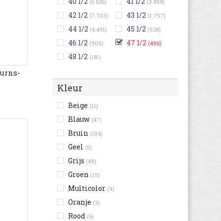
40 1/2
41 1/2
(6.626)
(3.898)
42 1/2
43 1/2
(7.703)
(1.757)
44 1/2
45 1/2
(4.491)
(528)
46 1/2
47 1/2
(905)
(490)
48 1/2
(181)
urns-
Kleur
Beige
(11)
Blauw
(47)
Bruin
(104)
Geel
(5)
Grijs
(49)
Groen
(15)
Multicolor
(9)
Oranje
(3)
Rood
(6)