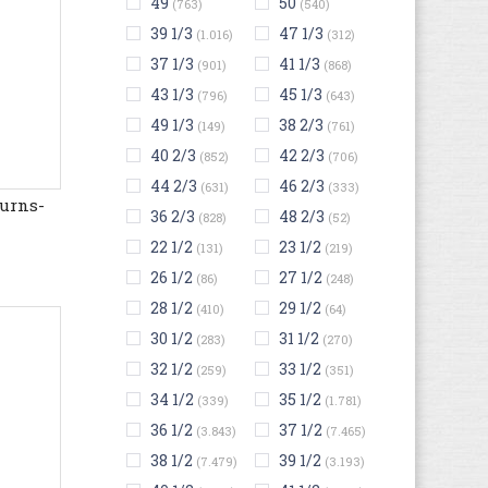
49
50
(763)
(540)
39 1/3
47 1/3
(1.016)
(312)
37 1/3
41 1/3
(901)
(868)
43 1/3
45 1/3
(796)
(643)
49 1/3
38 2/3
(149)
(761)
40 2/3
42 2/3
(852)
(706)
44 2/3
46 2/3
(631)
(333)
urns-
36 2/3
48 2/3
(828)
(52)
22 1/2
23 1/2
(131)
(219)
26 1/2
27 1/2
(86)
(248)
28 1/2
29 1/2
(410)
(64)
30 1/2
31 1/2
(283)
(270)
32 1/2
33 1/2
(259)
(351)
34 1/2
35 1/2
(339)
(1.781)
36 1/2
37 1/2
(3.843)
(7.465)
38 1/2
39 1/2
(7.479)
(3.193)