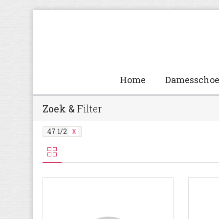
Home
Damesscho
Zoek &
Filter
47 1/2