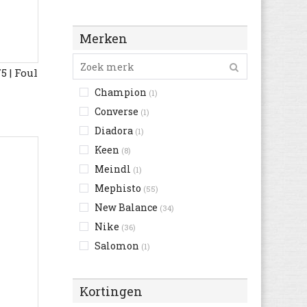
Roze
(1)
Wit
(46)
Merken
Zilver
(1)
Zwart
(193)
 | Foul
Champion
(1)
Converse
(1)
Diadora
(1)
Keen
(8)
Meindl
(1)
Mephisto
(55)
New Balance
(34)
Nike
(36)
Salomon
(1)
Skechers
(250)
Timberland
(69)
Kortingen
Under Armour
(1)