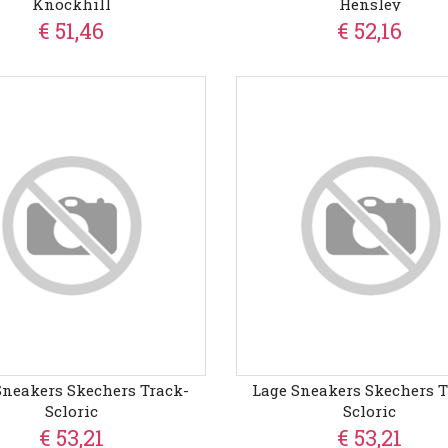
Knockhill
Hensley
€ 51,46
€ 52,16
Sneakers Skechers Track-
Lage Sneakers Skechers T
Scloric
Scloric
€ 53,21
€ 53,21