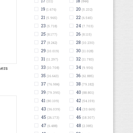
17
18
(111)
(844)
19
20
(1.676)
(5.232)
21
22
(5.965)
(6.545)
23
24
(5.718)
(7.703)
25
26
(8.177)
(8.115)
27
28
(8.242)
(10.230)
29
30
(10.019)
(11.028)
31
32
(11.297)
(11.783)
33
34
hers
(10.708)
(9.956)
35
36
(16.643)
(61.885)
37
38
(76.984)
(79.182)
39
40
(79.395)
(88.801)
41
42
(80.109)
(54.159)
43
44
(36.039)
(33.669)
45
46
(26.173)
(18.307)
47
48
(6.488)
(2.385)