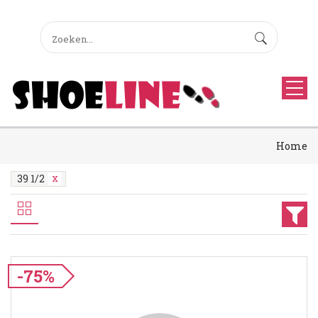
Home
39 1/2
-75%