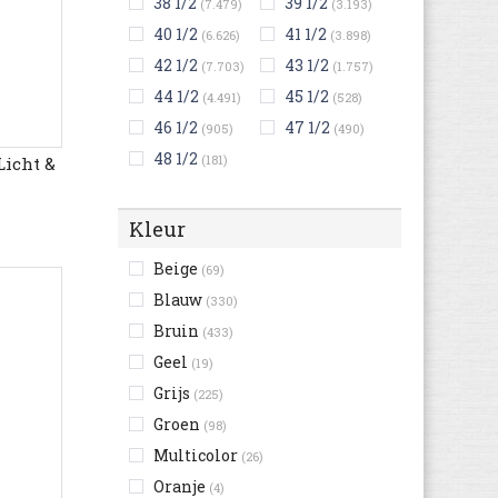
38 1/2
39 1/2
(7.479)
(3.193)
40 1/2
41 1/2
(6.626)
(3.898)
42 1/2
43 1/2
(7.703)
(1.757)
44 1/2
45 1/2
(4.491)
(528)
46 1/2
47 1/2
(905)
(490)
48 1/2
(181)
Licht &
Kleur
Beige
(69)
Blauw
(330)
Bruin
(433)
Geel
(19)
Grijs
(225)
Groen
(98)
Multicolor
(26)
Oranje
(4)