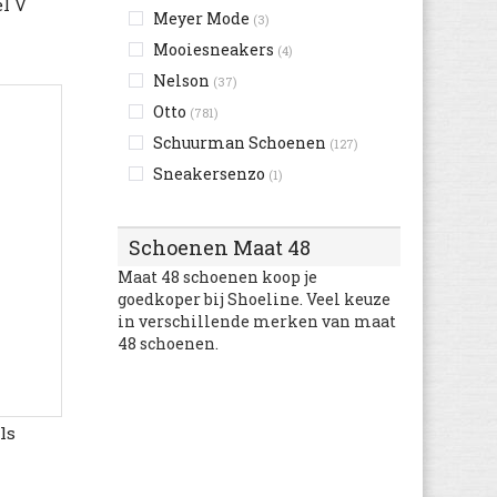
l V
Meyer Mode
(3)
Merrell
(21)
Mooiesneakers
(4)
Mizuno
(1)
Nelson
(37)
Munich
(3)
Otto
(781)
Mustang
(48)
Schuurman Schoenen
(127)
Nike
(4)
Sneakersenzo
(1)
Pikolinos
(7)
Spartoo
(1.332)
Polo Ralph Lauren
(8)
Van den Assem
(10)
Puma
Schoenen Maat 48
(28)
Redskins
Maat 48 schoenen koop je
(4)
goedkoper bij Shoeline. Veel keuze
Reef
(4)
in verschillende merken van maat
Rieker
(10)
48 schoenen.
Salomon
(1)
Skechers
(67)
sorel
ls
(3)
The North Face
(20)
Timberland
(2)