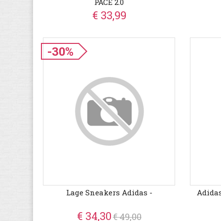
PACE 2.0
€ 33,99
-30%
Lage Sneakers Adidas -
Adida
€ 34,30
€ 49,00