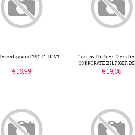
eenslippers EPIC FLIP V3
Tommy Hilfiger Teenslip
CORPORATE HILFIGER B
SANDAL , Zomerschoen, F
€ 15,99
€ 19,86
Comfortabele Schoen Met 