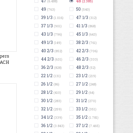
47
48
(6.488)
(2.385)
49
50
(763)
(540)
39 1/3
47 1/3
(1.016)
(312)
37 1/3
41 1/3
(901)
(868)
43 1/3
45 1/3
(796)
(643)
49 1/3
38 2/3
(149)
(761)
40 2/3
42 2/3
(852)
(706)
pers
44 2/3
46 2/3
(631)
(333)
EACH
36 2/3
48 2/3
lats,
(828)
(52)
Strepen
22 1/2
23 1/2
(131)
(219)
26 1/2
27 1/2
(86)
(248)
28 1/2
29 1/2
(410)
(64)
30 1/2
31 1/2
(283)
(270)
32 1/2
33 1/2
(259)
(351)
34 1/2
35 1/2
(339)
(1.781)
36 1/2
37 1/2
(3.843)
(7.465)