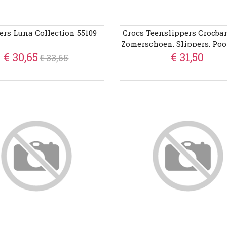
rs Luna Collection 55109
Crocs Teenslippers Crocba
Zomerschoen, Slippers, Pool
Dianette, Om Te Zwem
€ 30,65
€ 31,50
€ 33,65