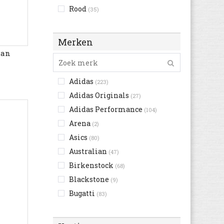
Rood
(35)
Roze
(7)
Wit
(310)
Merken
Zwart
(776)
Man
Adidas
(223)
Adidas Originals
(27)
Adidas Performance
(104)
Arena
(2)
Asics
(80)
Australian
(47)
Birkenstock
(68)
Blackstone
(9)
Bugatti
(83)
Bullboxer
(2)
Camel Active
(20)