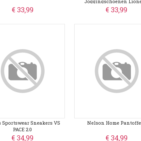
Joggingschoenen Lione
€ 33,99
€ 33,99
s Sportswear Sneakers VS
Nelson Home Pantoffe
PACE 2.0
€ 34,99
€ 34,99