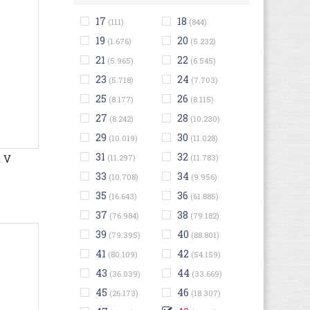
17
18
(111)
(844)
19
20
(1.676)
(5.232)
21
22
(5.965)
(6.545)
23
24
(5.718)
(7.703)
25
26
(8.177)
(8.115)
27
28
(8.242)
(10.230)
29
30
(10.019)
(11.028)
31
32
t V
(11.297)
(11.783)
33
34
(10.708)
(9.956)
35
36
(16.643)
(61.885)
37
38
(76.984)
(79.182)
39
40
(79.395)
(88.801)
41
42
(80.109)
(54.159)
43
44
(36.039)
(33.669)
45
46
(26.173)
(18.307)