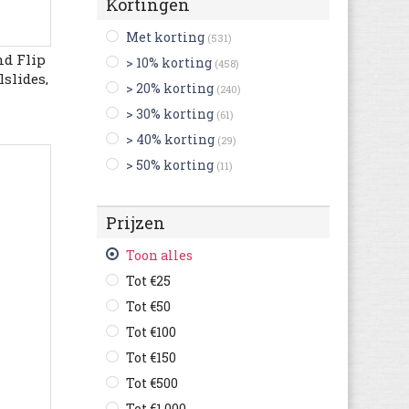
Kortingen
Clarks
(57)
Met korting
(531)
Columbia
(15)
nd Flip
> 10% korting
(458)
Converse
(89)
slides,
> 20% korting
(240)
men
Crocs
(22)
> 30% korting
(61)
Cruyff
(2)
> 40% korting
(29)
Dockers By Gerli
(13)
> 50% korting
(11)
Dr. Martens
(75)
Ecco
(92)
Prijzen
Faguo
(1)
Finn Comfort
(11)
Toon alles
Floris van Bommel
(1)
Tot €25
Gabor
(2)
Tot €50
Gant
(3)
Tot €100
Geox
(30)
Tot €150
Giesswein
(2)
Tot €500
Globe
(3)
Tot €1.000