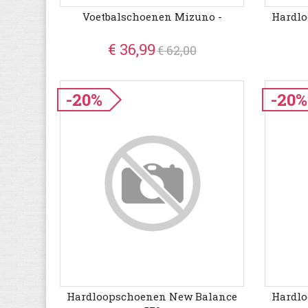
Voetbalschoenen Mizuno -
Hardl
€ 36,99
€ 62,00
-20%
-20%
Hardloopschoenen New Balance
Hardl