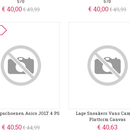
570
570
€ 40,00
€ 40,00
€ 49,99
€ 49,99
pschoenen Asics JOLT 4 PS
Lage Sneakers Vans Ca
Platform Canvas
€ 40,50
€ 40,63
€ 44,99