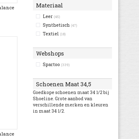
Materiaal
alance
Leer
(45)
Synthetisch
(47)
Textiel
(18)
Webshops
Spartoo
(339)
Schoenen Maat 34,5
Goedkope schoenen maat 34 1/2 bij
Shoeline. Grote aanbod van
verschillende merken en kleuren
in maat 34 1/2.
alance