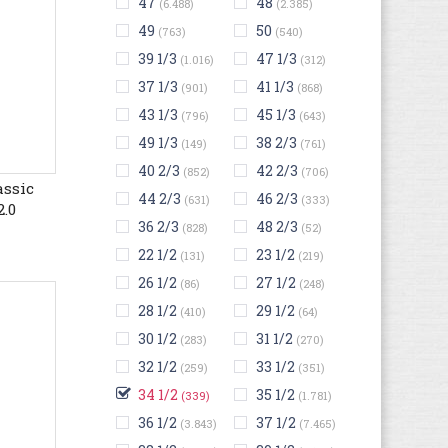
47
48
(6.488)
(2.385)
49
50
(763)
(540)
39 1/3
47 1/3
(1.016)
(312)
37 1/3
41 1/3
(901)
(868)
43 1/3
45 1/3
(796)
(643)
49 1/3
38 2/3
(149)
(761)
40 2/3
42 2/3
(852)
(706)
assic
44 2/3
46 2/3
(631)
(333)
.0
36 2/3
48 2/3
(828)
(52)
22 1/2
23 1/2
(131)
(219)
26 1/2
27 1/2
(86)
(248)
28 1/2
29 1/2
(410)
(64)
30 1/2
31 1/2
(283)
(270)
32 1/2
33 1/2
(259)
(351)
34 1/2
35 1/2
(339)
(1.781)
36 1/2
37 1/2
(3.843)
(7.465)