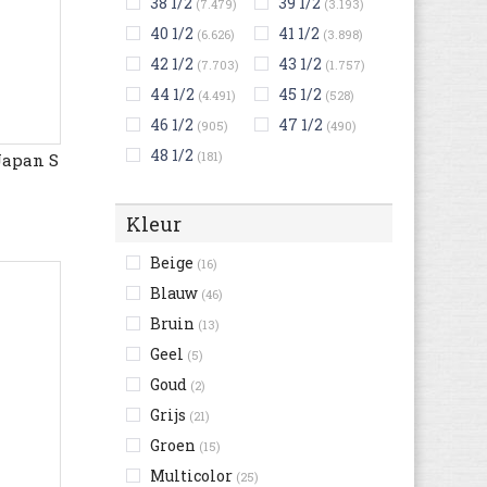
38 1/2
39 1/2
(7.479)
(3.193)
40 1/2
41 1/2
(6.626)
(3.898)
42 1/2
43 1/2
(7.703)
(1.757)
44 1/2
45 1/2
(4.491)
(528)
46 1/2
47 1/2
(905)
(490)
48 1/2
(181)
Japan S
Kleur
Beige
(16)
Blauw
(46)
Bruin
(13)
Geel
(5)
Goud
(2)
Grijs
(21)
Groen
(15)
Multicolor
(25)