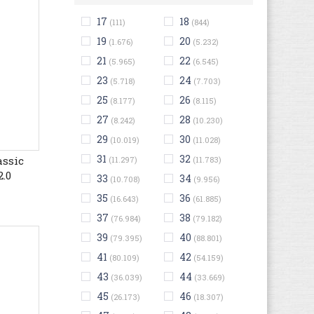
17
18
(111)
(844)
19
20
(1.676)
(5.232)
21
22
(5.965)
(6.545)
23
24
(5.718)
(7.703)
25
26
(8.177)
(8.115)
27
28
(8.242)
(10.230)
29
30
(10.019)
(11.028)
31
32
assic
(11.297)
(11.783)
.0
33
34
(10.708)
(9.956)
35
36
(16.643)
(61.885)
37
38
(76.984)
(79.182)
39
40
(79.395)
(88.801)
41
42
(80.109)
(54.159)
43
44
(36.039)
(33.669)
45
46
(26.173)
(18.307)