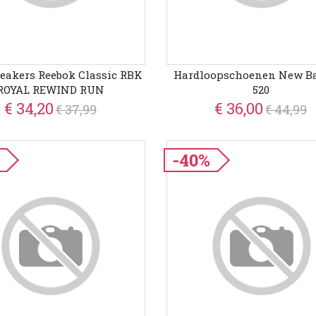
eakers Reebok Classic RBK
Hardloopschoenen New B
ROYAL REWIND RUN
520
€ 34,20
€ 36,00
€ 37,99
€ 44,99
-40%