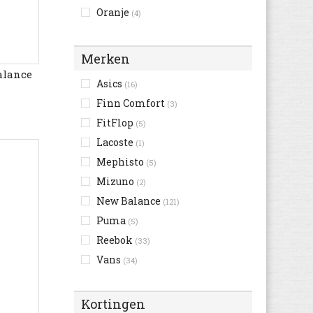
Oranje
(4)
Rood
(12)
Roze
(33)
Merken
Wit
(50)
alance
Asics
(16)
Zilver
(3)
Finn Comfort
(3)
Zwart
(92)
FitFlop
(5)
Lacoste
(1)
Mephisto
(5)
Mizuno
(2)
New Balance
(121)
Puma
(5)
Reebok
(33)
Vans
(34)
Kortingen