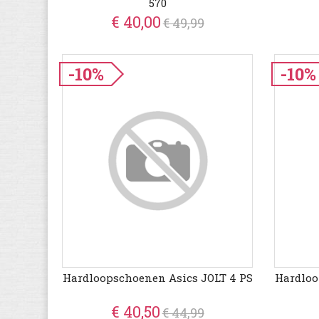
570
€ 40,00
€ 49,99
-10%
-10%
Hardloopschoenen Asics JOLT 4 PS
Hardloo
€ 40,50
€ 44,99