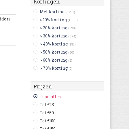
Kortingen
Finn Comfort
(48)
Met korting
(1.231)
Gabor
(121)
iders
> 10% korting
(1.133)
Geox
(17)
> 20% korting
(828)
Hogan
(18)
> 30% korting
(374)
Keen
(3)
> 40% korting
(191)
K-SWISS
(2)
> 50% korting
(60)
Lowa
(55)
> 60% korting
(4)
MBT
(25)
> 70% korting
(2)
Meindl
(20)
Mephisto
(6)
Prijzen
Merrell
(6)
Mizuno
(9)
Toon alles
New Balance
(513)
Tot €25
Onitsuka Tiger
(8)
Tot €50
Osiris
(4)
Tot €100
Palladium
(29)
Tot €150