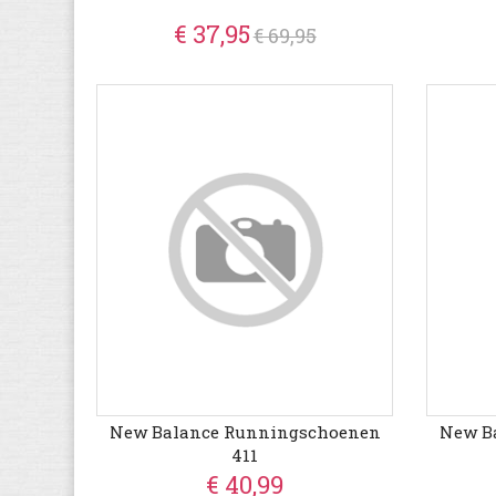
€ 37,95
€ 69,95
New Balance Runningschoenen
New B
411
€ 40,99