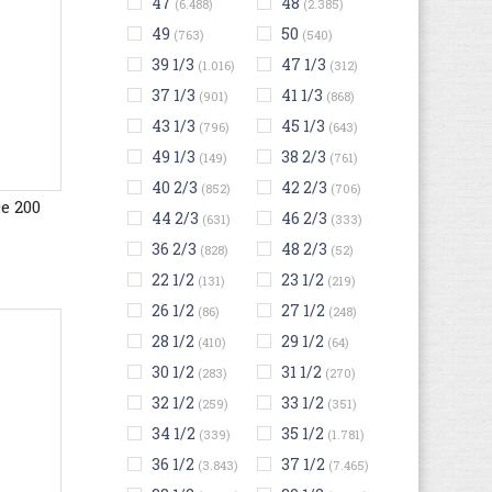
47
48
(6.488)
(2.385)
49
50
(763)
(540)
39 1/3
47 1/3
(1.016)
(312)
37 1/3
41 1/3
(901)
(868)
43 1/3
45 1/3
(796)
(643)
49 1/3
38 2/3
(149)
(761)
40 2/3
42 2/3
(852)
(706)
e 200
44 2/3
46 2/3
(631)
(333)
36 2/3
48 2/3
(828)
(52)
22 1/2
23 1/2
(131)
(219)
26 1/2
27 1/2
(86)
(248)
28 1/2
29 1/2
(410)
(64)
30 1/2
31 1/2
(283)
(270)
32 1/2
33 1/2
(259)
(351)
34 1/2
35 1/2
(339)
(1.781)
36 1/2
37 1/2
(3.843)
(7.465)