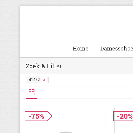
Home
Damesscho
Zoek &
Filter
41 1/2
-75%
-20%