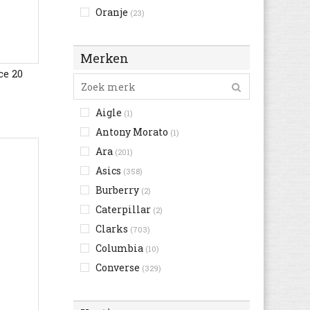
Oranje
(23)
Paars
(5)
Rood
(79)
Merken
Roze
(74)
e 20
Wit
(362)
Zilver
(20)
Aigle
(1)
Zwart
(1.081)
Antony Morato
(1)
Ara
(201)
Asics
(358)
Burberry
(2)
Caterpillar
(2)
Clarks
(703)
Columbia
(10)
Converse
(329)
Craft
(1)
Durea
(50)