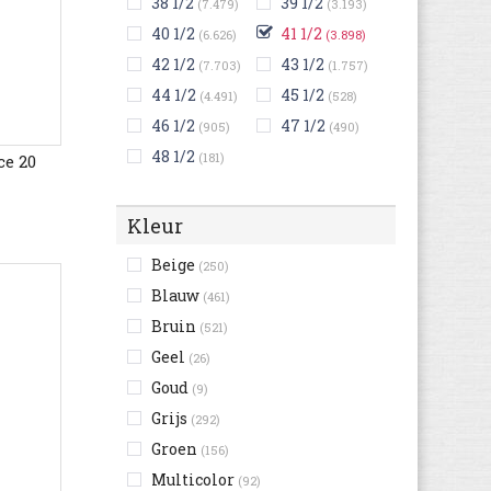
38 1/2
39 1/2
(7.479)
(3.193)
40 1/2
41 1/2
(6.626)
(3.898)
42 1/2
43 1/2
(7.703)
(1.757)
44 1/2
45 1/2
(4.491)
(528)
46 1/2
47 1/2
(905)
(490)
48 1/2
(181)
e 20
Kleur
Beige
(250)
Blauw
(461)
Bruin
(521)
Geel
(26)
Goud
(9)
Grijs
(292)
Groen
(156)
Multicolor
(92)