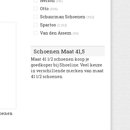
Nelson
(141)
Otto
(506)
Schuurman Schoenen
(352)
Spartoo
(2.152)
Van den Assem
(56)
Schoenen Maat 41,5
Maat 41 1/2 schoenen koop je
goedkoper bij Shoeline. Veel keuze
in verschillende merken van maat
41 1/2 schoenen.
oenen