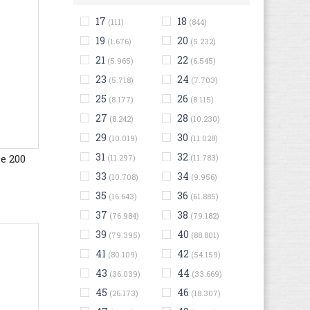
17
18
(111)
(844)
19
20
(1.676)
(5.232)
21
22
(5.965)
(6.545)
23
24
(5.718)
(7.703)
25
26
(8.177)
(8.115)
27
28
(8.242)
(10.230)
29
30
(10.019)
(11.028)
31
32
e 200
(11.297)
(11.783)
33
34
(10.708)
(9.956)
35
36
(16.643)
(61.885)
37
38
(76.984)
(79.182)
39
40
(79.395)
(88.801)
41
42
(80.109)
(54.159)
43
44
(36.039)
(33.669)
45
46
(26.173)
(18.307)