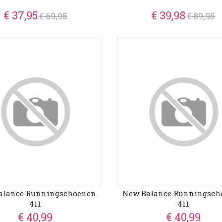
€ 37,95
€ 39,98
€ 69,95
€ 89,95
alance Runningschoenen
New Balance Runningsch
411
411
€ 40,99
€ 40,99