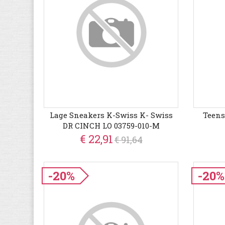
Lage Sneakers K-Swiss K- Swiss
Teens
DR CINCH LO 03759-010-M
€ 22,91
€ 91,64
-20%
-20%