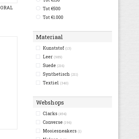
Pantofola d'Oro
CORAL
(3)
Tot €500
Puma
(2)
Tot €1.000
Skechers
(93)
The North Face
(8)
Materiaal
Think
(23)
Kunststof
(13)
Timberland
(327)
Leer
(989)
Under Armour
(1)
Suede
(216)
Synthetisch
(211)
Textiel
(340)
Webshops
Clarks
(494)
Converse
(196)
Mooiesneakers
(1)