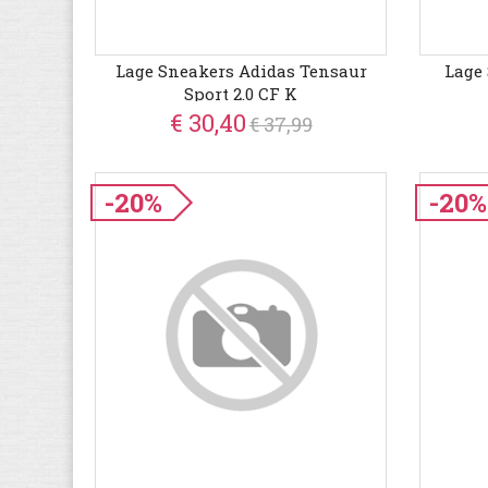
Lage Sneakers Adidas Tensaur
Lage
Sport 2.0 CF K
€ 30,40
€ 37,99
-20%
-20%