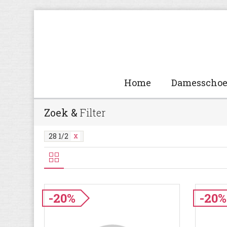
Home
Damesscho
Zoek &
Filter
28 1/2
-20%
-20%