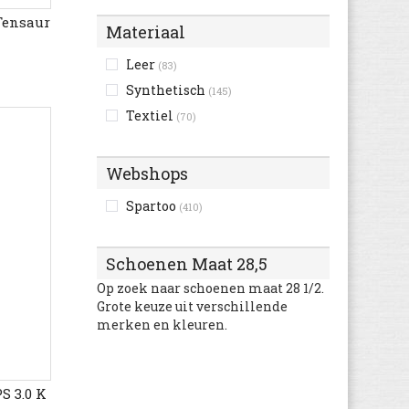
Tensaur
Materiaal
Leer
(83)
Synthetisch
(145)
Textiel
(70)
Webshops
Spartoo
(410)
Schoenen Maat 28,5
Op zoek naar schoenen maat 28 1/2.
Grote keuze uit verschillende
merken en kleuren.
S 3.0 K