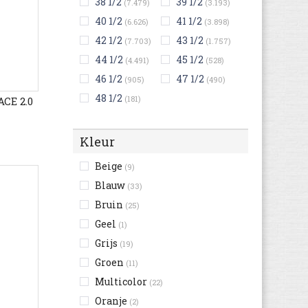
38 1/2
39 1/2
(7.479)
(3.193)
40 1/2
41 1/2
(6.626)
(3.898)
42 1/2
43 1/2
(7.703)
(1.757)
44 1/2
45 1/2
(4.491)
(528)
46 1/2
47 1/2
(905)
(490)
48 1/2
(181)
ACE 2.0
Kleur
Beige
(9)
Blauw
(33)
Bruin
(25)
Geel
(1)
Grijs
(19)
Groen
(11)
Multicolor
(22)
Oranje
(2)