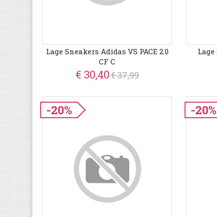
Lage Sneakers Adidas VS PACE 2.0
Lage
CF C
€ 30,40
€ 37,99
-20%
-20%