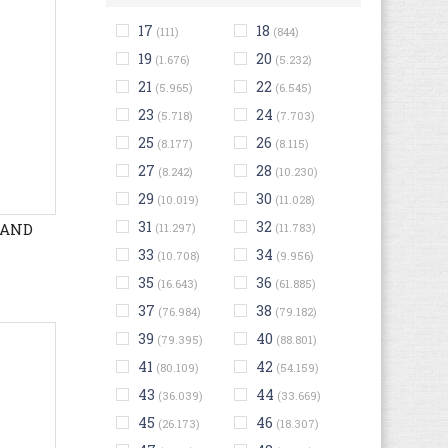
17
18
(111)
(844)
19
20
(1.676)
(5.232)
21
22
(5.965)
(6.545)
23
24
(5.718)
(7.703)
25
26
(8.177)
(8.115)
27
28
(8.242)
(10.230)
29
30
(10.019)
(11.028)
31
32
RAND
(11.297)
(11.783)
33
34
(10.708)
(9.956)
35
36
(16.643)
(61.885)
37
38
(76.984)
(79.182)
39
40
(79.395)
(88.801)
41
42
(80.109)
(54.159)
43
44
(36.039)
(33.669)
45
46
(26.173)
(18.307)