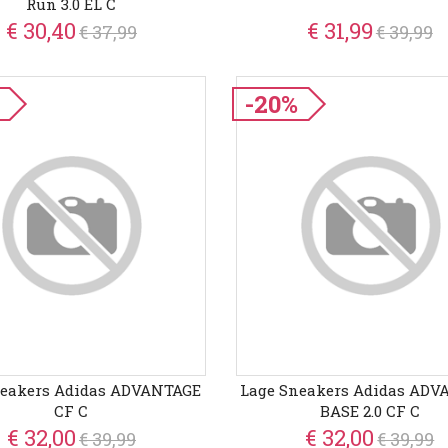
Run 3.0 EL C
€ 30,40
€ 31,99
€ 37,99
€ 39,99
-20%
neakers Adidas ADVANTAGE
Lage Sneakers Adidas ADV
CF C
BASE 2.0 CF C
€ 32,00
€ 32,00
€ 39,99
€ 39,99