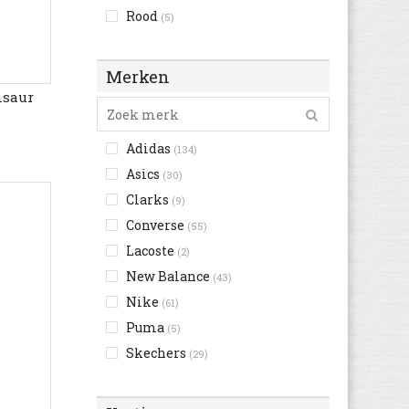
Rood
(5)
Roze
(25)
Wit
(131)
Merken
Zwart
(127)
nsaur
Adidas
(134)
Asics
(30)
Clarks
(9)
Converse
(55)
Lacoste
(2)
New Balance
(43)
Nike
(61)
Puma
(5)
Skechers
(29)
UGG Australia
(33)
Under Armour
(4)