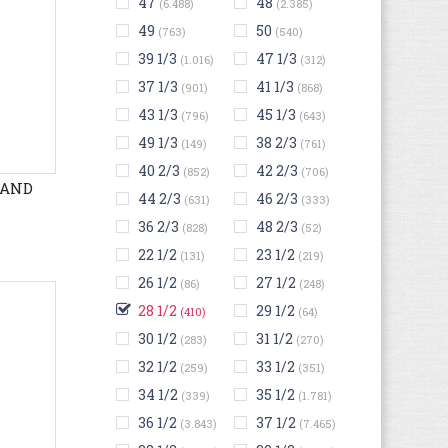
47
48
(6.488)
(2.385)
49
50
(763)
(540)
39 1/3
47 1/3
(1.016)
(312)
37 1/3
41 1/3
(901)
(868)
43 1/3
45 1/3
(796)
(643)
49 1/3
38 2/3
(149)
(761)
40 2/3
42 2/3
(852)
(706)
RAND
44 2/3
46 2/3
(631)
(333)
36 2/3
48 2/3
(828)
(52)
22 1/2
23 1/2
(131)
(219)
26 1/2
27 1/2
(86)
(248)
28 1/2
29 1/2
(410)
(64)
30 1/2
31 1/2
(283)
(270)
32 1/2
33 1/2
(259)
(351)
34 1/2
35 1/2
(339)
(1.781)
36 1/2
37 1/2
(3.843)
(7.465)