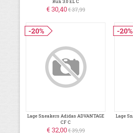
Run 3.0 EL C
€ 30,40
€ 37,99
-20%
-20%
Lage Sneakers Adidas ADVANTAGE
Lage S
CF C
€ 32,00
€ 39,99