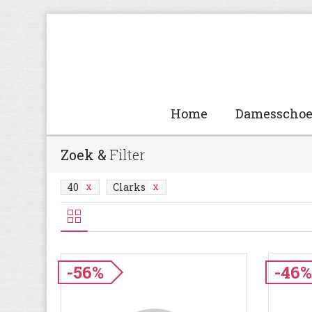
Home
Damesscho
Zoek &
Filter
40
Clarks
-56%
-46