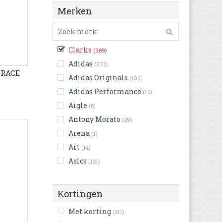
Merken
Clarks
(389)
Adidas
(372)
 RACE
Adidas Originals
(139)
Adidas Performance
(16)
Aigle
(8)
Antony Morato
(29)
Arena
(1)
Art
(14)
Asics
(121)
Australian
(124)
Bikkembergs
(9)
Kortingen
Birkenstock
(216)
Met korting
(211)
Björn Borg
(3)