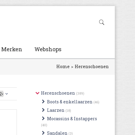
Merken
Webshops
Home
Herenschoenen
Herenschoenen
(389)
Boots & enkellaarzen
(46)
Laarzen
(18)
Mocassins & Instappers
(40)
Sandalen
(3)