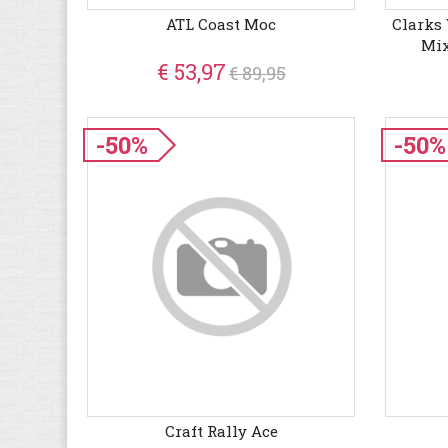
ATL Coast Moc
Clarks
Mix
Vrije
€ 53,97
€ 89,95
-50%
-50%
Craft Rally Ace