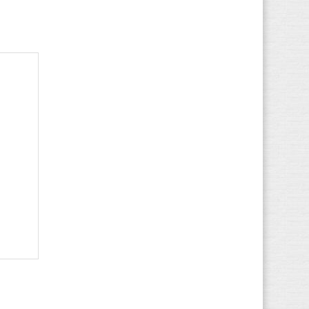
Kappa
(49)
Kawasaki
(194)
Keen
(32)
Kenzo
(1)
Kickers
(66)
K-SWISS
(27)
Lacoste
(102)
Le Coq Sportif
(96)
Levi's
(67)
LICO
(50)
Lotto
(81)
LumberJack
(90)
MBT
(27)
McGregor
(15)
Meindl
(22)
Merrell
(26)