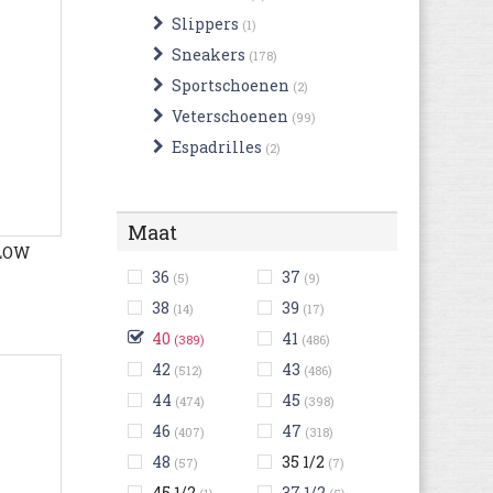
Slippers
(1)
Sneakers
(178)
Sportschoenen
(2)
Veterschoenen
(99)
Espadrilles
(2)
Maat
 LOW
36
37
(5)
(9)
38
39
(14)
(17)
40
41
(389)
(486)
42
43
(512)
(486)
44
45
(474)
(398)
46
47
(407)
(318)
48
35 1/2
(57)
(7)
45 1/2
37 1/2