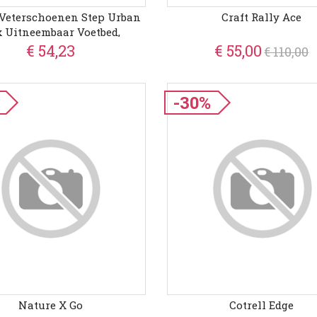
 Veterschoenen Step Urban
Craft Rally Ace
 Uitneembaar Voetbed,
tijdsschoen, Lage Schoen,
€ 54,23
€ 55,00
€ 110,00
Veterschoen
-30%
Nature X Go
Cotrell Edge