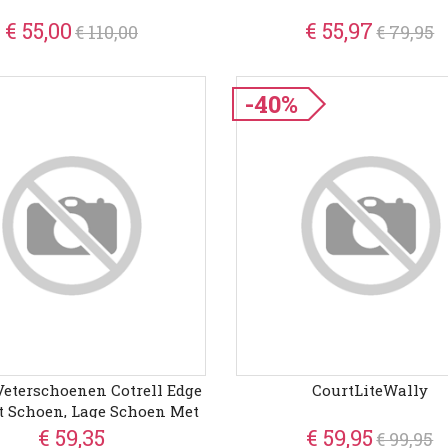
€ 55,00
€ 55,97
€ 110,00
€ 79,95
-40%
Veterschoenen Cotrell Edge
CourtLiteWally
t Schoen, Lage Schoen Met
atteerde Schachtrand
€ 59,35
€ 59,95
€ 99,95