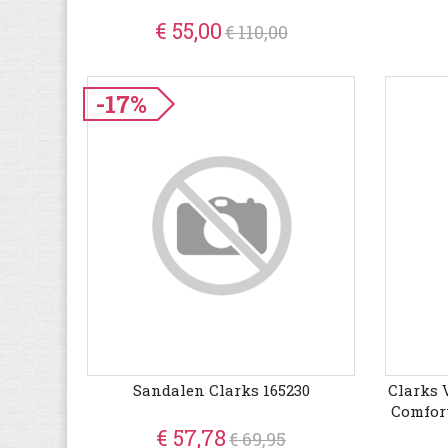
€ 55,00
€ 110,00
-17%
Sandalen Clarks 165230
Clarks 
Comfor
Gew
€ 57,78
€ 69,95