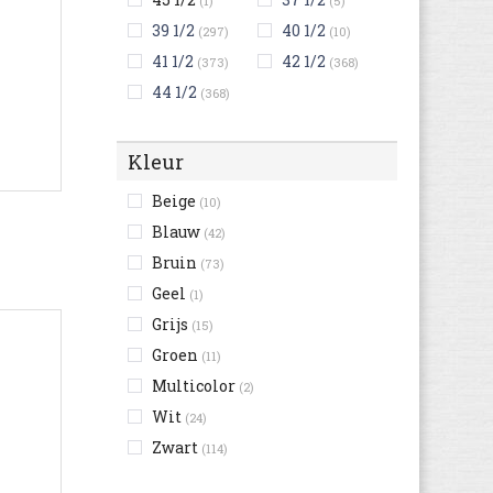
(1)
(5)
39 1/2
40 1/2
(297)
(10)
41 1/2
42 1/2
(373)
(368)
44 1/2
(368)
Kleur
Beige
(10)
Blauw
(42)
Bruin
(73)
Geel
(1)
Grijs
(15)
Groen
(11)
Multicolor
(2)
Wit
(24)
Zwart
(114)