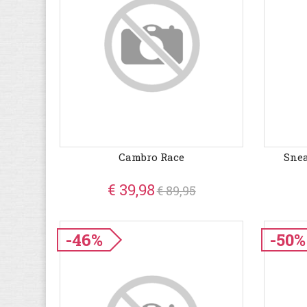
Cambro Race
Sne
€ 39,98
€ 89,95
-46%
-50%