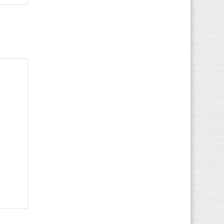
Gola
(100)
Guess
(50)
Haflinger
(93)
Havaianas
(12)
Helly Hansen
(10)
Hip
(2)
Hi-Tec
(15)
Hogan
(8)
HUGO BOSS
(44)
Hummel
(56)
Hush Puppies
(8)
Ipanema
(2)
Jack & Jones
(58)
Jack Wolfskin
(33)
Kamik
(1)
KangaROOS
(30)