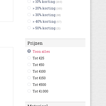
> 10% korting
(203)
Blackstone
(23)
> 20% korting
(183)
British Knights
(4)
> 30% korting
(88)
Buffalo
(3)
> 40% korting
(57)
Bugatti
(367)
> 50% korting
(21)
Bullboxer
(53)
C1rca
(1)
Prijzen
Camel Active
(76)
Camper
(181)
Toon alles
Caterpillar
(115)
Tot €25
Champion
(35)
Tot €50
Columbia
(18)
Tot €100
Converse
(269)
Tot €150
Cruyff
(78)
Tot €500
Diadora
(105)
Tot €1.000
Diesel
(6)
Dockers By Gerli
(65)