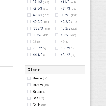
37 1/3
41 1/3
(149)
(411)
43 1/3
45 1/3
(445)
(383)
49 1/3
38 2/3
(100)
(139)
40 2/3
42 2/3
(364)
(412)
44 2/3
46 2/3
(388)
(216)
36 2/3
48 2/3
(153)
(36)
26
49
(2)
(6)
 -
35 1/2
40 1/2
(3)
(19)
44 1/2
48 1/2
(21)
(12)
Kleur
Beige
(14)
Blauw
(43)
Bruin
(7)
Geel
(4)
Grijs
(34)