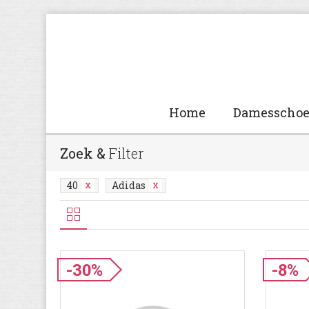
Home
Damesscho
Zoek &
Filter
40
Adidas
-30%
-8%