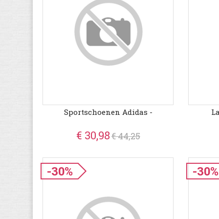
Sportschoenen Adidas -
La
€ 30,98
€ 44,25
-30%
-30%