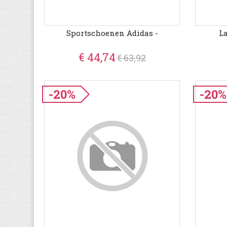
Sportschoenen Adidas -
La
€ 44,74
€ 63,92
-20%
-20%