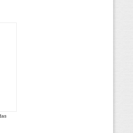
(8)
Ipanema
(2)
Jack & Jones
(58)
Jack Wolfskin
(33)
Kamik
(1)
KangaROOS
(30)
Kappa
(49)
Kawasaki
(194)
Keen
(32)
Kenzo
(1)
Kickers
(66)
K-SWISS
(27)
Lacoste
(102)
Le Coq Sportif
(96)
das
Levi's
(67)
LICO
(50)
Lotto