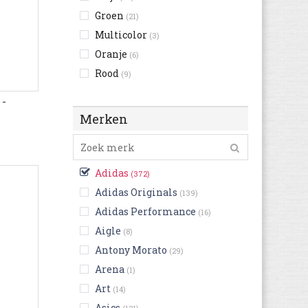
Groen
(21)
Multicolor
(3)
Oranje
(6)
Rood
(9)
Roze
(3)
 -
Wit
(115)
Merken
Zwart
(113)
Adidas
(372)
Adidas Originals
(139)
Adidas Performance
(16)
Aigle
(8)
Antony Morato
(29)
Arena
(1)
Art
(14)
Asics