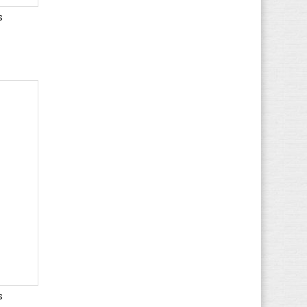
(15)
s
Gaastra
(26)
Gant
(35)
Geox
(422)
Giesswein
(34)
Globe
(21)
Gola
(100)
Guess
(50)
Haflinger
(93)
Havaianas
(12)
Helly Hansen
(10)
Hip
(2)
Hi-Tec
(15)
Hogan
(8)
HUGO BOSS
(44)
Hummel
(56)
s
Hush Puppies