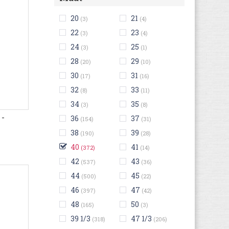
20
21
(3)
(4)
22
23
(3)
(4)
24
25
(3)
(1)
28
29
(20)
(10)
30
31
(17)
(16)
32
33
(8)
(11)
34
35
(3)
(8)
 -
36
37
(154)
(31)
38
39
(190)
(28)
40
41
(372)
(14)
42
43
(537)
(36)
44
45
(500)
(22)
46
47
(397)
(42)
48
50
(165)
(3)
39 1/3
47 1/3
(318)
(206)