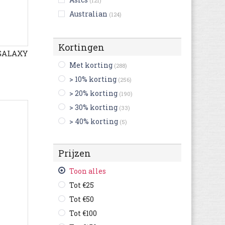
(121)
Australian
(124)
Bikkembergs
(9)
Birkenstock
(216)
Kortingen
 GALAXY
Björn Borg
(3)
Met korting
(288)
Blackstone
(23)
> 10% korting
(256)
British Knights
(4)
> 20% korting
(190)
Buffalo
(3)
> 30% korting
(33)
Bugatti
(367)
> 40% korting
(5)
Bullboxer
(53)
C1rca
(1)
Prijzen
Camel Active
(76)
Camper
(181)
Toon alles
Caterpillar
(115)
Tot €25
Champion
(35)
Tot €50
Clarks
(389)
Tot €100
Columbia