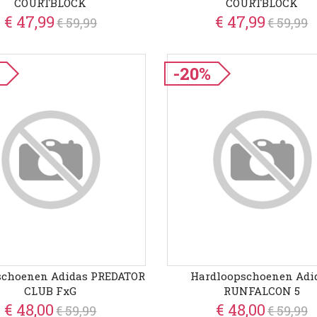
COURTBLOCK
COURTBLOCK
€ 47,99
€ 47,99
€ 59,99
€ 59,99
-20%
schoenen Adidas PREDATOR
Hardloopschoenen Adi
CLUB FxG
RUNFALCON 5
€ 48,00
€ 48,00
€ 59,99
€ 59,99