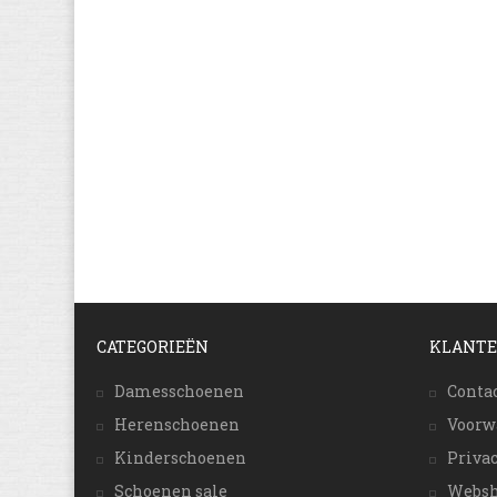
CATEGORIEËN
KLANTE
Damesschoenen
Conta
Herenschoenen
Voorw
Kinderschoenen
Priva
Schoenen sale
Websh