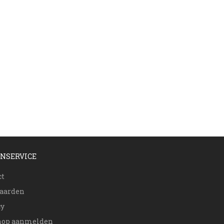
NSERVICE
ct
aarden
cy
op aanmelden