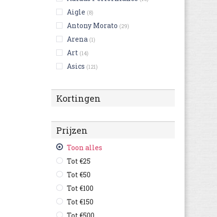
Aigle
(8)
Antony Morato
(29)
Arena
(1)
Art
(14)
Asics
(121)
Australian
(124)
Bikkembergs
(9)
Kortingen
Birkenstock
(216)
Björn Borg
(3)
Prijzen
Blackstone
(23)
British Knights
Toon alles
(4)
Buffalo
Tot €25
(3)
Bugatti
Tot €50
(367)
Bullboxer
Tot €100
(53)
C1rca
Tot €150
(1)
Camel Active
Tot €500
(76)