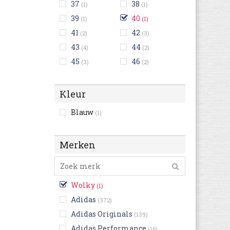
37
38
(1)
(1)
39
40
(1)
(1)
41
42
(2)
(3)
43
44
(4)
(2)
45
46
(3)
(2)
Kleur
Blauw
(1)
Merken
Wolky
(1)
Adidas
(372)
Adidas Originals
(139)
Adidas Performance
(16)