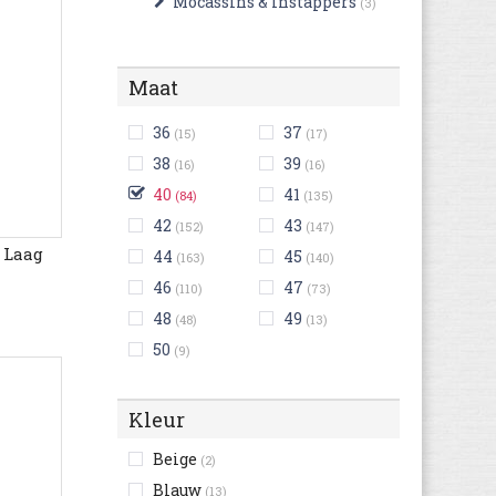
Mocassins & Instappers
(3)
Maat
36
37
(15)
(17)
38
39
(16)
(16)
40
41
(84)
(135)
42
43
(152)
(147)
 Laag
44
45
(163)
(140)
46
47
(110)
(73)
48
49
(48)
(13)
50
(9)
Kleur
Beige
(2)
Blauw
(13)