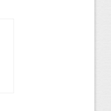
Levi's
(67)
LICO
(50)
Lotto
(81)
LumberJack
(90)
MBT
(27)
McGregor
(15)
Meindl
(22)
Merrell
(26)
Mizuno
(24)
Munich
(502)
Napapijri
(29)
New Balance
(196)
Nike
(231)
Nubikk
(15)
O'Neill
(20)
Onitsuka Tiger
(5)