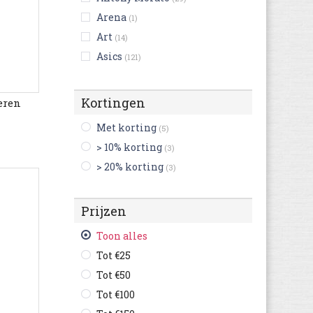
Arena
(1)
Art
(14)
Asics
(121)
Australian
(124)
Bikkembergs
(9)
Kortingen
eren
Birkenstock
(216)
Met korting
(5)
Björn Borg
(3)
> 10% korting
(3)
Blackstone
(23)
> 20% korting
(3)
British Knights
(4)
Buffalo
(3)
Prijzen
Bugatti
(367)
Bullboxer
(53)
Toon alles
C1rca
(1)
Tot €25
Camel Active
(76)
Tot €50
Camper
(181)
Tot €100
Caterpillar
(115)