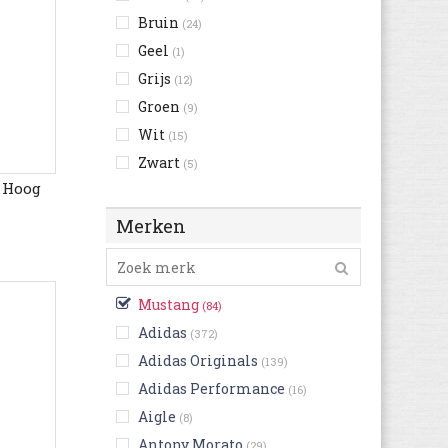
Bruin
(24)
Geel
(1)
Grijs
(12)
Groen
(9)
Wit
(15)
Zwart
(5)
 Hoog
Merken
Mustang
(84)
Adidas
(372)
Adidas Originals
(139)
Adidas Performance
(16)
Aigle
(8)
Antony Morato
(29)