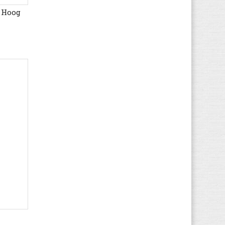
 Hoog
HUGO BOSS
(44)
Hummel
(56)
Hush Puppies
(8)
Ipanema
(2)
Jack & Jones
(58)
Jack Wolfskin
(33)
Kamik
(1)
KangaROOS
(30)
Kappa
(49)
Kawasaki
(194)
Keen
(32)
Kenzo
(1)
Kickers
(66)
K-SWISS
(27)
Lacoste
(102)
Le Coq Sportif
(96)