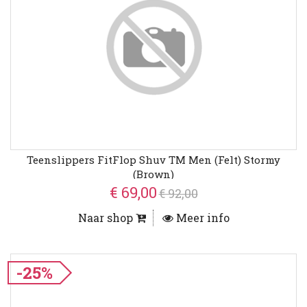
Teenslippers FitFlop Shuv TM Men (felt) Stormy
(brown)
€ 69,00
€ 92,00
Naar shop
Meer info
-25%