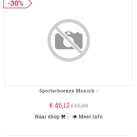
-30%
Sportschoenen Munich -
€ 46,12
€ 65,88
Naar shop
Meer info