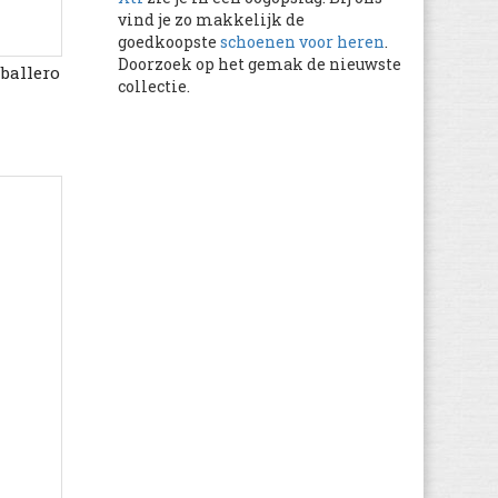
vind je zo makkelijk de
Feiyue
(128)
goedkoopste
schoenen voor heren
.
Fila
(437)
Doorzoek op het gemak de nieuwste
ballero
collectie.
FitFlop
(76)
Floris van Bommel
(151)
Gaastra
(280)
Gant
(605)
Geox
(3.986)
Giesswein
(330)
Gioseppo
(151)
Globe
(367)
Gola
(1.068)
Guess
(383)
Haflinger
(849)
Havaianas
(233)
Helly Hansen
(120)
Hip
(66)