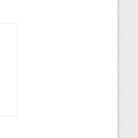
Kickers
(613)
K-SWISS
(239)
Lacoste
(1.134)
Le Coq Sportif
(733)
Levi's
(679)
LICO
(565)
Liu Jo
(153)
Lotto
(779)
LumberJack
(754)
Marc O'Polo
(224)
Marco Tozzi
(283)
MBT
(271)
McGregor
(134)
Meindl
(563)
Merrell
(621)
Mexx
(4)