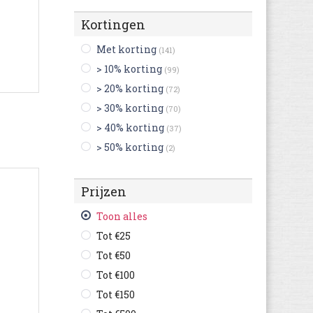
Bensimon
(42)
Kortingen
Bikkembergs
(70)
Met korting
(141)
Birkenstock
(2.416)
> 10% korting
(99)
Bisgaard
(4)
> 20% korting
(72)
Björn Borg
(37)
> 30% korting
(70)
Blackstone
(337)
> 40% korting
(37)
British Knights
(185)
> 50% korting
(2)
Buffalo
(21)
Bugatti
(4.131)
Prijzen
Bullboxer
(770)
C1rca
(13)
Toon alles
Camel Active
(1.046)
Tot €25
Camper
(1.507)
Tot €50
Caterpillar
(1.003)
Tot €100
Champion
(259)
Tot €150
Clarks
(5.034)