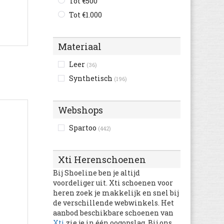
Tot €500
Columbia
(600)
Tot €1.000
Converse
(3.669)
Crocs
(155)
Materiaal
-
Cruyff
(581)
Leer
(36)
Develab
(29)
Synthetisch
(196)
Diadora
(1.001)
Diesel
(73)
Webshops
Dockers
(504)
Dockers By Gerli
(809)
Spartoo
(442)
Dr. Martens
(1.145)
Ecco
(2.977)
Xti Herenschoenen
Element
(95)
Bij Shoeline ben je altijd
Eleven paris
(3)
voordeliger uit. Xti schoenen voor
heren zoek je makkelijk en snel bij
El Naturalista
(308)
de verschillende webwinkels. Het
Etnies
(80)
aanbod beschikbare schoenen van
Faguo
Xti
zie je in één oogopslag. Bij ons
(185)