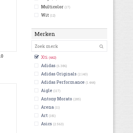
Multicolor
(17)
Wit
(12)
Merken
10
Xti
(442)
Adidas
(6.386)
Adidas Originals
(2.140)
Adidas Performance
(1.444)
Aigle
(117)
Antony Morato
(285)
Arena
(11)
Art
(181)
Asics
(2.563)
Australian
(1.140)