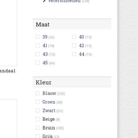
Veterschoenen
(138)
Maat
39
40
(10)
(73)
41
42
(78)
(73)
43
44
(73)
(75)
45
(60)
sandaal
Kleur
Blauw
(129)
Groen
(28)
Zwart
(53)
Beige
(8)
Bruin
(183)
Grijs
(12)