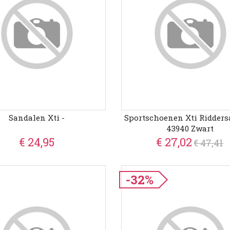
Sandalen Xti -
Sportschoenen Xti Ridder
43940 Zwart
€ 24,95
€ 27,02
€ 47,41
-32%