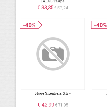
141395 Taupe
€ 38,35
€ 57,24
-40%
-40%
Hoge Sneakers Xti -
€ 42,99
€ 71,95