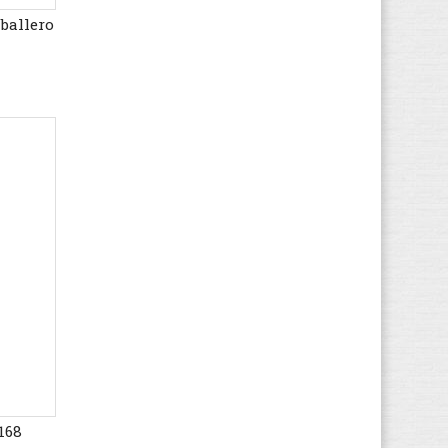
ballero
Hi-Tec
(123)
Hogan
(213)
HUGO BOSS
(446)
Hummel
(713)
Hunter
(49)
Hush Puppies
(112)
Ipanema
(52)
Jack & Jones
(448)
Jack Wolfskin
(518)
K1X
(65)
Kamik
(20)
KangaROOS
(263)
Kappa
(447)
Kawasaki
(1.714)
Keen
(564)
168
Kenzo
(14)