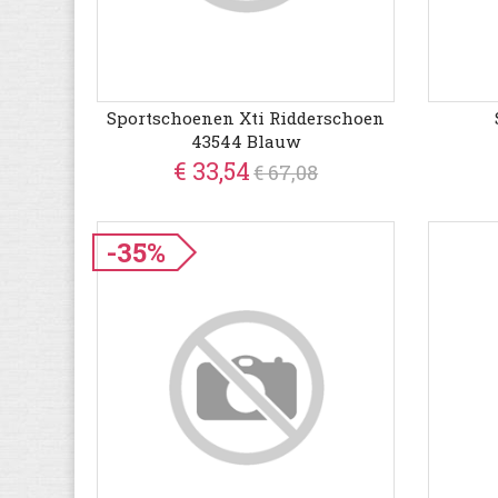
Sportschoenen Xti Ridderschoen
43544 Blauw
€ 33,54
€ 67,08
-35%