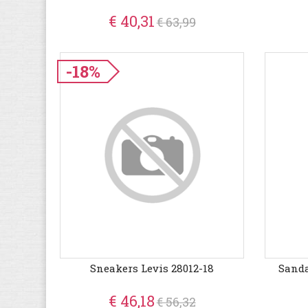
€ 40,31
€ 63,99
-18%
Sneakers Levis 28012-18
Sanda
€ 46,18
€ 56,32