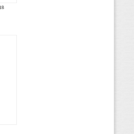
(280)
18
Gant
(605)
Geox
(3.986)
Giesswein
(330)
Gioseppo
(151)
Globe
(367)
Gola
(1.068)
Guess
(383)
Haflinger
(849)
Havaianas
(233)
Helly Hansen
(120)
Hip
(66)
Hi-Tec
(123)
Hogan
(213)
HUGO BOSS
(446)
Hummel
(713)
Hunter