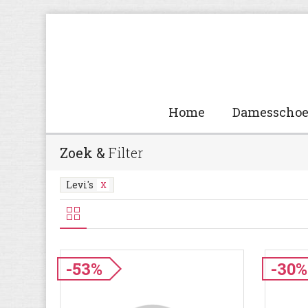
Home
Damesscho
Zoek &
Filter
Levi's
-53%
-30%