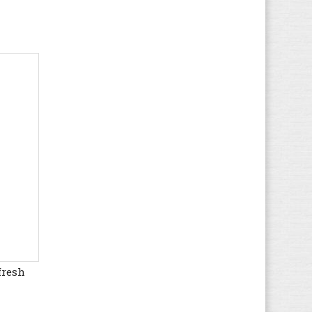
(49)
Hush Puppies
(112)
Ipanema
(52)
Jack & Jones
(448)
Jack Wolfskin
(518)
K1X
(65)
Kamik
(20)
KangaROOS
(263)
Kappa
(447)
Kawasaki
(1.714)
Keen
(564)
Kenzo
(14)
Kickers
(613)
K-SWISS
(239)
fresh
Lacoste
(1.134)
Le Coq Sportif
(733)
LICO