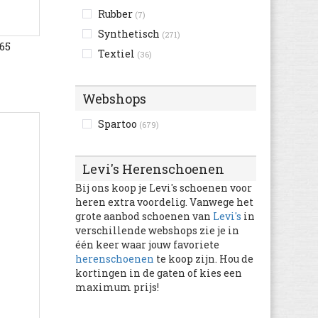
(29)
Rubber
(7)
Diadora
(1.001)
Synthetisch
(271)
Diesel
(73)
65
Textiel
(36)
Dockers
(504)
Dockers By Gerli
(809)
Webshops
Dr. Martens
(1.145)
Ecco
(2.977)
Spartoo
(679)
Element
(95)
Eleven paris
(3)
Levi's Herenschoenen
El Naturalista
(308)
Bij ons koop je Levi's schoenen voor
Etnies
(80)
heren extra voordelig. Vanwege het
grote aanbod schoenen van
Levi's
in
Faguo
(185)
verschillende webshops zie je in
Feiyue
(128)
één keer waar jouw favoriete
Fila
herenschoenen
te koop zijn. Hou de
(437)
kortingen in de gaten of kies een
FitFlop
(76)
maximum prijs!
Floris van Bommel
(151)
Gaastra