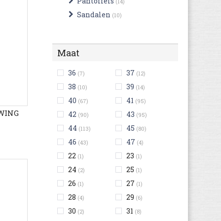
Pantoffels
(14)
Sandalen
(10)
Maat
36
37
(7)
(12)
38
39
(10)
(14)
40
41
(67)
(95)
TWING
42
43
(90)
(95)
44
45
(113)
(80)
46
47
(43)
(4)
22
23
(1)
(1)
24
25
(2)
(1)
26
27
(1)
(1)
28
29
(4)
(6)
30
31
(2)
(8)