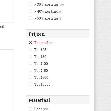
(37)
> 30% korting
(29)
Blackstone
(337)
> 40% korting
(6)
British Knights
(185)
> 50% korting
(3)
Buffalo
(21)
388
Bugatti
(4.131)
Prijzen
Bullboxer
(770)
C1rca
(13)
Toon alles
Camel Active
(1.046)
Tot €25
Camper
(1.507)
Tot €50
Caterpillar
(1.003)
Tot €100
Champion
(259)
Tot €150
Clarks
(5.034)
Tot €500
Columbia
(600)
Tot €1.000
Converse
(3.669)
Crocs
(155)
Materiaal
Cruyff
(581)
Leer
(159)
Develab