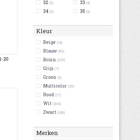
32
33
(6)
(4)
34
35
(6)
(6)
Kleur
Beige
(14)
Blauw
(83)
1-20
Bruin
(105)
Grijs
(7)
Groen
(6)
Multicolor
(25)
Rood
(17)
Wit
(204)
Zwart
(186)
Geel
(14)
Roze
(18)
Merken