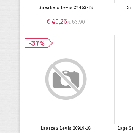
Sneakers Levis 27463-18
Sn
€ 40,26
€ 63,90
-37%
Laarzen Levis 26919-18
Lage S