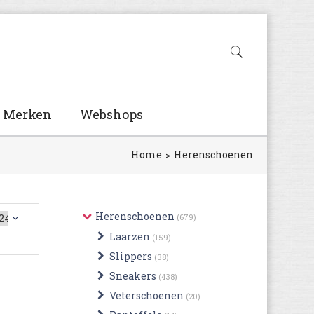
Merken
Webshops
Home
Herenschoenen
Herenschoenen
(679)
Laarzen
(159)
Slippers
(38)
Sneakers
(438)
Veterschoenen
(20)