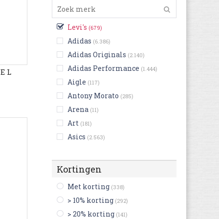
Levi's
(679)
Adidas
(6.386)
Adidas Originals
(2.140)
Adidas Performance
(1.444)
E L
Aigle
(117)
Antony Morato
(285)
Arena
(11)
Art
(181)
Asics
(2.563)
Australian
(1.140)
Bensimon
(42)
Kortingen
Bikkembergs
(70)
Met korting
(338)
Birkenstock
(2.416)
> 10% korting
(292)
Bisgaard
(4)
> 20% korting
(141)
Björn Borg