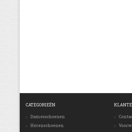
CATEGORIEËN
KLANTE
Damesschoenen
Conta
Herenschoenen
Voorw