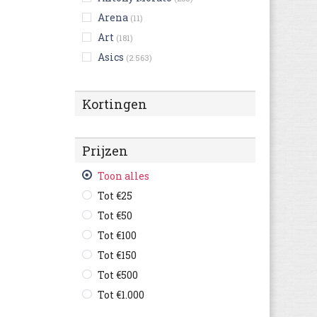
Arena
(11)
Art
(181)
Asics
(2.563)
Australian
(1.140)
Bensimon
(42)
Kortingen
Bikkembergs
(70)
Birkenstock
(2.416)
Prijzen
Bisgaard
(4)
Björn Borg
Toon alles
(37)
Blackstone
Tot €25
(337)
British Knights
Tot €50
(185)
Buffalo
Tot €100
(21)
Bugatti
Tot €150
(4.131)
Bullboxer
Tot €500
(770)
C1rca
Tot €1.000
(13)
Camel Active
(1.046)