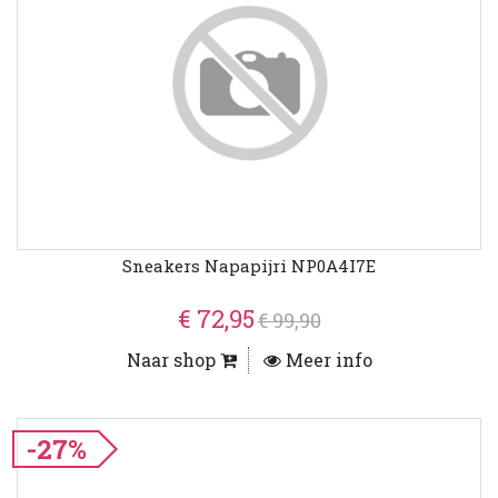
Sneakers Napapijri NP0A4I7E
€ 72,95
€ 99,90
Naar shop
Meer info
-27%