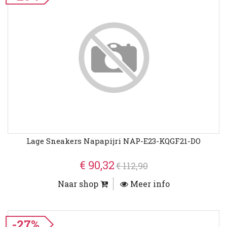
Lage Sneakers Napapijri NAP-E23-KQGF21-DO
€ 90,32
€ 112,90
Naar shop
Meer info
-27%