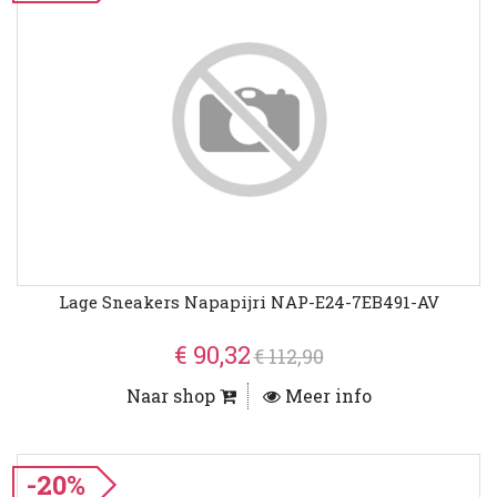
Lage Sneakers Napapijri NAP-E24-7EB491-AV
€ 90,32
€ 112,90
Naar shop
Meer info
-20%