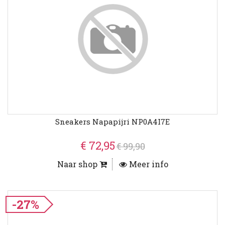
Sneakers Napapijri NP0A4I7E
€ 72,95
€ 99,90
Naar shop
Meer info
-27%