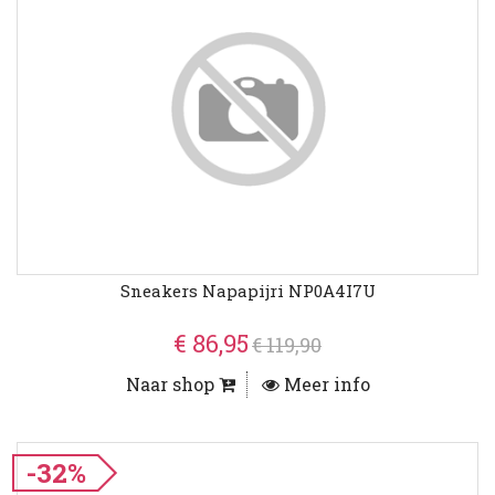
Sneakers Napapijri NP0A4I7U
€ 86,95
€ 119,90
Naar shop
Meer info
-32%