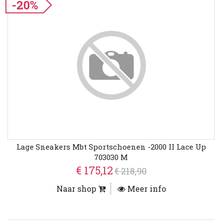
-20%
Lage Sneakers Mbt Sportschoenen -2000 II Lace Up
703030 M
€ 175,12
€ 218,90
Naar shop
Meer info