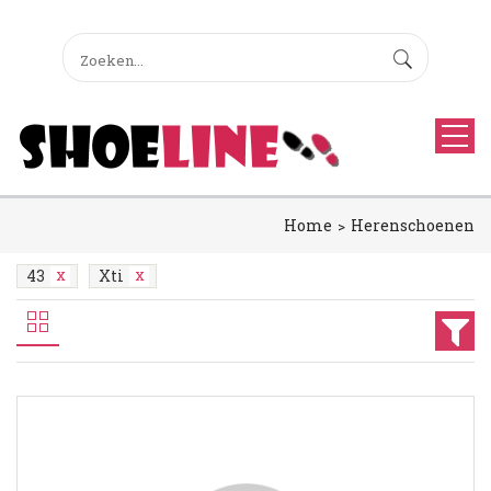
Home
Herenschoenen
43
Xti