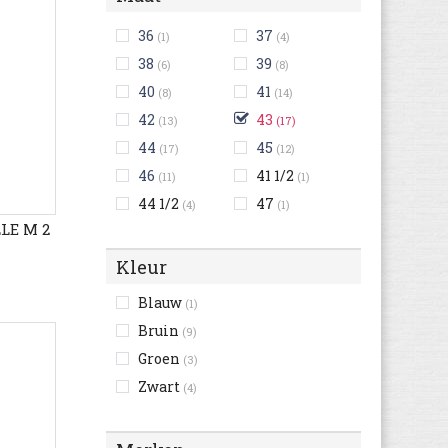
36
37
(1)
(4)
38
39
(6)
(8)
40
41
(8)
(14)
42
43
(13)
(17)
44
45
(17)
(12)
46
41 1/2
(11)
(1)
44 1/2
47
(4)
(1)
LLE M 2
Kleur
Blauw
(1)
Bruin
(9)
Groen
(3)
Zwart
(4)