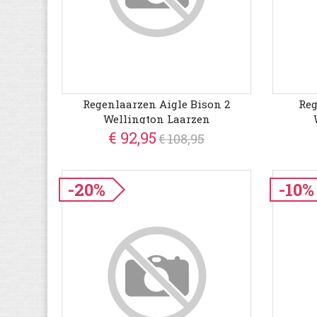
Regenlaarzen Aigle Bison 2
Reg
Wellington Laarzen
€ 92,95
€ 108,95
-20%
-10%