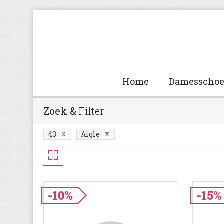
Home
Damesscho
Zoek &
Filter
43
Aigle
-10%
-15%