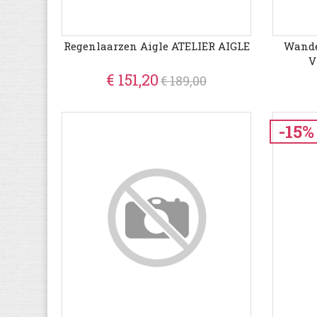
Regenlaarzen Aigle ATELIER AIGLE
Wande
V
€ 151,20
€ 189,00
-15%