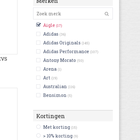
Merken
Aigle
(17)
Adidas
(36)
Adidas Originals
(145)
Adidas Performance
(107)
CVS
Antony Morato
(50)
Arena
(1)
Art
(19)
Australian
(116)
Bensimon
(5)
Bikkembergs
(14)
Birkenstock
(255)
Kortingen
Björn Borg
(4)
Met korting
(15)
Blackstone
(56)
> 10% korting
(9)
British Knights
(24)