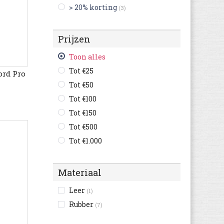
> 20% korting
(3)
Buffalo
(3)
Bugatti
(607)
Prijzen
Bullboxer
(120)
C1rca
(2)
Toon alles
Camel Active
(127)
Tot €25
ord Pro
Camper
(250)
Tot €50
Caterpillar
(144)
Tot €100
Champion
(38)
Tot €150
Clarks
(486)
Tot €500
Columbia
(69)
Tot €1.000
Converse
(264)
Crocs
(7)
Materiaal
Cruyff
(73)
Leer
(1)
Diadora
(111)
Rubber
(7)
Diesel
(10)
Dockers By Gerli
(113)