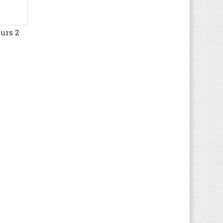
Globe
(45)
Gola
(167)
urs 2
Guess
(71)
Haflinger
(66)
Havaianas
(5)
Helly Hansen
(19)
Hi-Tec
(16)
Hogan
(21)
HUGO BOSS
(72)
Hummel
(67)
Hunter
(12)
Hush Puppies
(17)
Ipanema
(5)
Jack & Jones
(67)
Jack Wolfskin
(44)
K1X
(8)