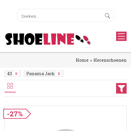
Home
Herenschoenen
43
Panama Jack
-27%