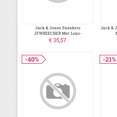
Jack & Jones Sneakers
Jack & 
JFWREECHER Met Logo-
Applicaties
€ 35,57
-40%
-21%