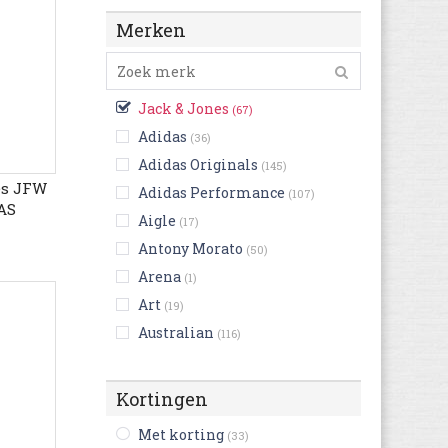
Merken
Jack & Jones
(67)
Adidas
(36)
Adidas Originals
(145)
es JFW
Adidas Performance
(107)
AS
Aigle
(17)
Antony Morato
(50)
Arena
(1)
Art
(19)
Australian
(116)
Bensimon
(5)
Bikkembergs
(14)
Kortingen
Birkenstock
(255)
Met korting
(33)
Björn Borg
(4)