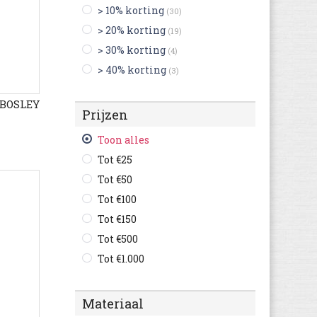
> 10% korting
(30)
Blackstone
(56)
> 20% korting
(19)
British Knights
(24)
> 30% korting
(4)
Buffalo
(3)
> 40% korting
(3)
Bugatti
(607)
Bullboxer
(120)
WBOSLEY
Prijzen
C1rca
(2)
Camel Active
(127)
Toon alles
Camper
(250)
Tot €25
Caterpillar
(144)
Tot €50
Champion
(38)
Tot €100
Clarks
(486)
Tot €150
Columbia
(69)
Tot €500
Converse
(264)
Tot €1.000
Crocs
(7)
Cruyff
(73)
Materiaal
Diadora
(111)