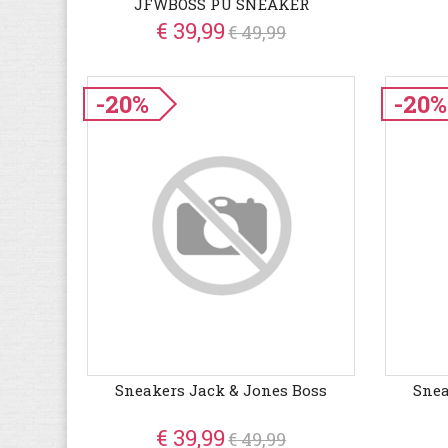
JFWBOSS PU SNEAKER
€ 39,99
€ 49,99
-20%
-20%
Sneakers Jack & Jones Boss
Snea
€ 39,99
€ 49,99