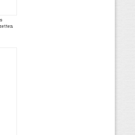
Giesswein
(27)
Gioseppo
(1)
rs
Globe
(45)
etten
Gola
(167)
Guess
(71)
Haflinger
(66)
Havaianas
(5)
Helly Hansen
(19)
Hi-Tec
(16)
Hogan
(21)
HUGO BOSS
(72)
Hummel
(67)
Hunter
(12)
Hush Puppies
(17)
Ipanema
(5)
Jack Wolfskin
(44)