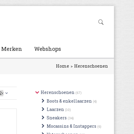
Merken
Webshops
Home
Herenschoenen
Herenschoenen
(67)
Boots & enkellaarzen
(4)
Laarzen
(10)
Sneakers
(34)
Mocassins & Instappers
(6)