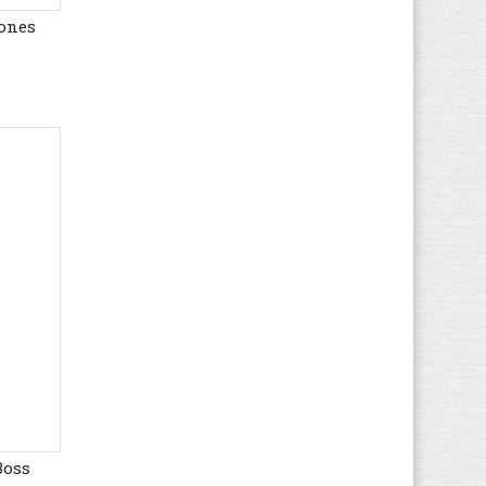
Jones
K1X
(8)
Kamik
(3)
KangaROOS
(38)
Kappa
(64)
Kawasaki
(112)
Keen
(71)
Kenzo
(4)
Kickers
(82)
K-SWISS
(33)
Lacoste
(166)
Le Coq Sportif
(109)
Levi's
(95)
LICO
(49)
Liu Jo
(28)
Lotto
(95)
Boss
LumberJack
(122)