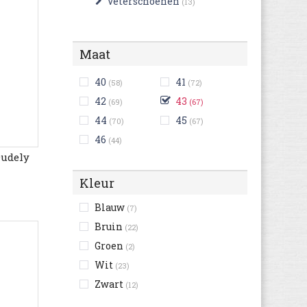
Veterschoenen
(13)
Maat
40
41
(58)
(72)
42
43
(69)
(67)
44
45
(70)
(67)
46
(44)
Dudely
Kleur
Blauw
(7)
Bruin
(22)
Groen
(2)
Wit
(23)
Zwart
(12)