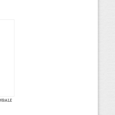
Marco Tozzi
(50)
MBT
(19)
McGregor
(12)
Meindl
(82)
Merrell
(93)
Mexx
(1)
Mizuno
(85)
MJUS
(1)
Moon Boot
(2)
Munich
(499)
Mustang
(147)
Napapijri
(39)
New Balance
(343)
Nike
FWBALE
(316)
Nubikk
(26)
O'Neill
(22)