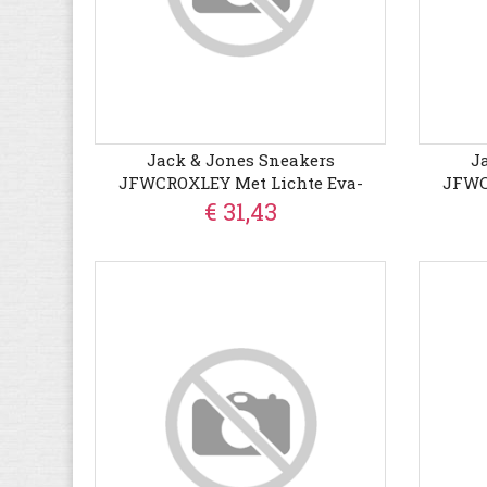
Jack & Jones Sneakers
J
JFWCROXLEY Met Lichte Eva-
JFWC
Loopzool
€ 31,43